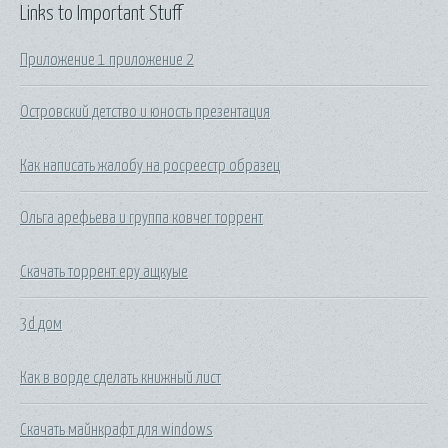
Links to Important Stuff
Приложение 1 приложение 2
Островский детство и юность презентация
Как написать жалобу на росреестр образец
Ольга арефьева и группа ковчег торрент
Скачать торрент еру ащкуые
3d дом
Как в ворде сделать книжный лист
Скачать майнкрафт для windows