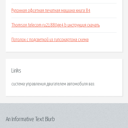
Рулонная офсетная печатная машина книга 84
Thomson telecom ru21880ge4 b инструкция скачать
Потолок с подсветкой из гипсокартона схема
Links
система управления двигателем автомобиля ваз.
An Informative Text Blurb