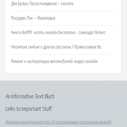
Дэн Браун, Происхождение – скачать
Риордан, Рик — Википедия.
Книги ЛитРПГ читать онлайн бесплатно - самиздат Литнет.
Несвятые святые и другие рассказы / Православие.Ru.
Ремонт и эксплуатация автомобилей: видео онлайн.
An Informative Text Blurb
Links to Important Stuff
Женская консультация при 16 поликлинике расписание врачей