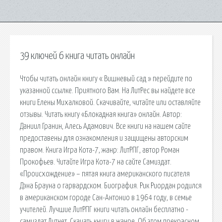
39 ключей 6 книга читать онлайн
Чтобы читать онлайн книгу « Вишневый сад » перейдите по
указанной ссылке. Приятного Вам. На ЛитРес вы найдете все
книги Елены Михалковой. Скачивайте, читайте или оставляйте
отзывы. Читать книгу «Блокадная книга» онлайн. Автор:
Даниил Гранин, Алесь Адамович. Все книги на нашем сайте
предоставены для ознакомления и защищены авторским
правом. Книга Игра Кота-7, жанр: ЛитРПГ, автор Роман
Прокофьев. Читайте Игра Кота-7 на сайте Самиздат.
«Происхождение» – пятая книга американского писателя
Дэна Брауна о гарвардском. Биография. Рик Риордан родился
в американском городе Сан-Антонио в 1964 году, в семье
учителей. Лучшие ЛитРПГ книги читать онлайн бесплатно -
самиздат Литнет. Скачать книги в жанре. Об этом прекрасном