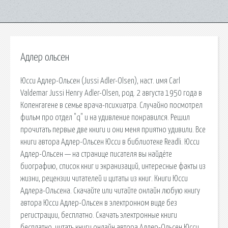
Адлер ольсен
Юсси Адлер-Ольсен (Jussi Adler-Olsen), наст. имя Carl
Valdemar Jussi Henry Adler-Olsen, род. 2 августа 1950 года в
Копенгагене в семье врача-психиатра. Случайно посмотрел
фильм про отдел "q" и на удивление понравился. Решил
прочитать первые две книги и они меня приятно удивили. Все
книги автора Адлер-Ольсен Юсси в библиотеке Readli. Юсси
Адлер-Ольсен — на странице писателя вы найдёте
биографию, список книг и экранизаций, интересные факты из
жизни, рецензии читателей и цитаты из книг. Книги Юсси
Адлера-Ольсена. Скачайте или читайте онлайн любую книгу
автора Юсси Адлер-Ольсен в электронном виде без
регистрации, бесплатно. Скачать электронные книги
бесплатно, читать книги онлайн автора Адлер-Ольсен Юсси.