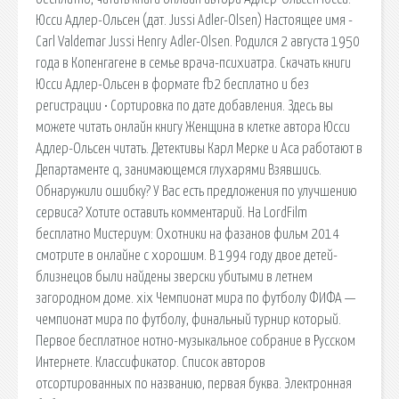
Юсси Адлер-Ольсен (дат. Jussi Adler-Olsen) Настоящее имя -
Carl Valdemar Jussi Henry Adler-Olsen. Родился 2 августа 1950
года в Копенгагене в семье врача-психиатра. Скачать книги
Юсси Адлер-Ольсен в формате fb2 бесплатно и без
регистрации • Сортировка по дате добавления. Здесь вы
можете читать онлайн книгу Женщина в клетке автора Юсси
Адлер-Ольсен читать. Детективы Карл Мерке и Аса работают в
Департаменте q, занимающемся глухарями Взявшись.
Обнаружили ошибку? У Вас есть предложения по улучшению
сервиса? Хотите оставить комментарий. На LordFilm
бесплатно Мистериум: Охотники на фазанов фильм 2014
смотрите в онлайне с хорошим. В 1994 году двое детей-
близнецов были найдены зверски убитыми в летнем
загородном доме. xix Чемпионат мира по футболу ФИФА —
чемпионат мира по футболу, финальный турнир который.
Первое бесплатное нотно-музыкальное собрание в Русском
Интернете. Классификатор. Список авторов
отсортированных по названию, первая буква. Электронная