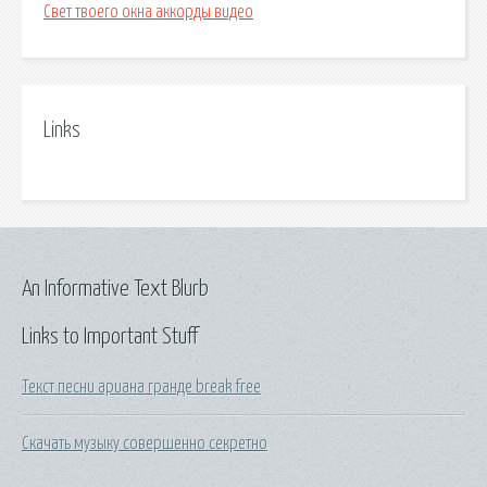
Свет твоего окна аккорды видео
Links
An Informative Text Blurb
Links to Important Stuff
Текст песни ариана гранде break free
Скачать музыку совершенно секретно