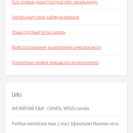
Если хочешь уходи григорий лепс скачать минус
Скачать книгу омар хайям на андроид
Новые грустные песни скачать
Иллюстрированная энциклопедия символов книга
Презентации первая помощь при кровотечениях
Links
АНГЛИЙСКИЙ ЯЗЫК - СКАЧАТЬ, ЧИТАТЬ онлайн.
Учебник Английский язык 2 класс Афанасьева Михеева часть.