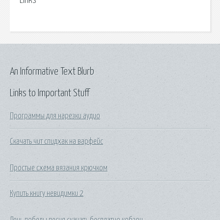
Links
An Informative Text Blurb
Links to Important Stuff
Программы для нарезки аудио
Скачать чит спидхак на варфейс
Простые схема вязания крючком
Купить книгу невидимки 2
День победы песня скачать бесплатно кобзон