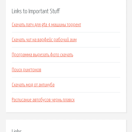
Links to Important Stuff
Скачать патч для gta 4 машины торрент
Скачать чит на варфейс рабочий аим
Программа вырезать фото скачать
Поиск рингтонов
Скачать мод от антинуба
Расписание автобусов чернь плавск