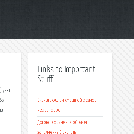
Links to Important
Stuff
(пункт
6s
Скачать фильм смешной размер
ла
через торрент
гла
Договор хранения образец
заполненный скачать