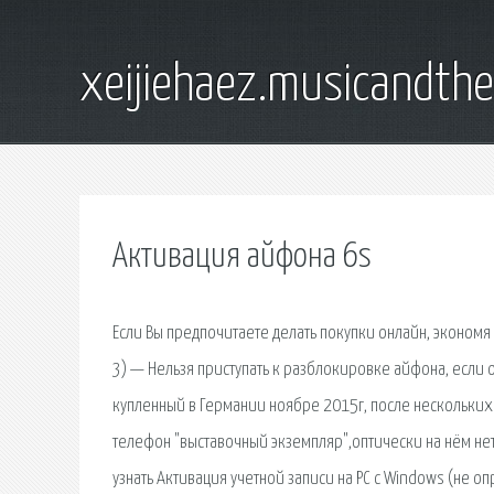
xeijiehaez.musicandth
Активация айфона 6s
Если Вы предпочитаете делать покупки онлайн, экономя 
3) — Нельзя приступать к разблокировке айфона, если 
купленный в Германии ноябре 2015г, после нескольких 
телефон "выставочный экземпляр",оптически на нём нет 
узнать Активация учетной записи на PC c Windows (не о