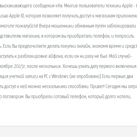
выскакивающего сообщения «На. Многие пользователи техники Apple - 
аписью Apple ID, которая позволяет получить доступ к магазинам приложен
! Помогите пожалуйста! Вчера мошенники обманным путём заблокировали
дставителю магазина, в котором вы приобретали телефон, и попросить
 Если Вы предпочитаете делать покупки онлайн, экономя время и средст
ступать к разблокировке айфона, если он ни разу не был. Мой случай-
оябре 2015г, после нескольких. Хочешь узнать дату первого включения
вация учетной записи на PC c Windows (не опробовано) Если первые два
ить доступ к ней можно несколькими способами. Привет! Сегодня мы зат
о поговорим. Вы приобрели сотовый телефон, который долго хотели,