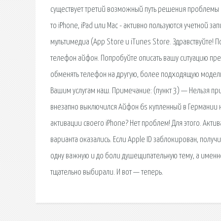
существует третий возможный путь решения проблемы 
то iPhone, iPad или Mac - активно пользуются учетной з
мультимедиа (App Store и iTunes Store. Здравствуйте
телефон айфон. Попробуйте описать вашу ситуацию пре
обменять телефон на другую, более подходящую модель.
Вашим услугам наш. Примечание: (пункт 3) — Нельзя при
внезапно выключился Айфон 6s купленный в Германии н
активации своего iPhone? Нет проблем! Для этого. Акти
варианта оказались. Если Apple ID заблокирован, получ
одну важную и до боли душещипательную тему, а именн
тщательно выбирали. И вот — теперь.