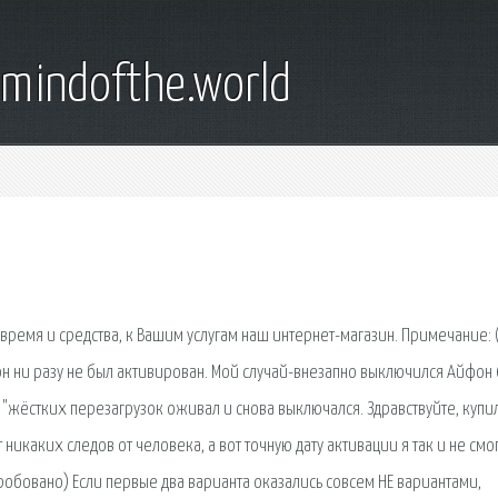
emindofthe.world
время и средства, к Вашим услугам наш интернет-магазин. Примечание: 
он ни разу не был активирован. Мой случай-внезапно выключился Айфон 
"жёстких перезагрузок оживал и снова выключался. Здравствуйте, купи
никаких следов от человека, а вот точную дату активации я так и не смо
пробовано) Если первые два варианта оказались совсем НЕ вариантами,