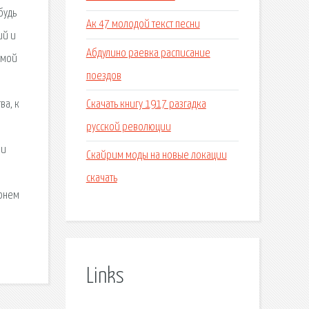
будь
Ак 47 молодой текст песни
ий и
Абдулино раевка расписание
 мой
поездов
Скачать книгу 1917 разгадка
ва, к
русской революции
 и
Скайрим моды на новые локации
скачать
ронем
Links