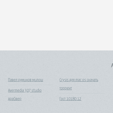
A
Павел руминов милош
Crysis для mac os скачать
торрент
Avermedia 307 studio
драйвер
Гост 10180 12