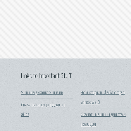
Links to Important Stuff
Читы на джангл хит в вк
Чем открыть файл dmg в
windows 8
Скачать книгу риццоли и
айлз
Скачать машины для гта 4
полиция