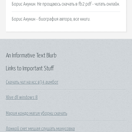
Борис Акунин. Не прощаюсь скачать в fb2 pdf - читать онлайн.
Борис Акунин - биография автора, все книги.
An Informative Text Blurb
Links to Important Stuff
Скачать чит на ксс в34 аимбот
Xlive dll windows 8
Мария кондо магия уборки скачать
Ложкой снег мешая слушать минусовка