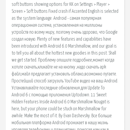
soft buttons showing options for KK on Settings > Player >
Screen > Soft buttons Fixed crash if Accented English is selected
as the system language. Android - самая популярная
операционная система, установленная на миллионы
устройств по всему миру, поэтому очень здорово, что Google
создал новую. Plenty of new features and capabilities have
been introduced with Android 6.0 Marshmallow, and our goal is
to tell you all about the hottest new goodies in this post. Shall
we get started. Проблему опишите подробнее,может когда
хотите скачать,кликайте не на кнопку ,надо скачать apk
файл,майл предлагает установить облако,возможно путаете.
Простейший способ загрузить YouTube видео на ваш Android.
Устанавливайте последние обновления для Update To
Android 6 с помощью приложения Uptodown. 11 Sweet
Hidden Features Inside Android 6.0 Marshmallow Nougat is
here, but your phone could be stuck on Marshmallow for
awhile. Make the most of it. By Evan Dashevsky. Все больше
мобильная платформа Android проникает в нашу жизнь
управляя телефонами и планшетами, помогая нам как в