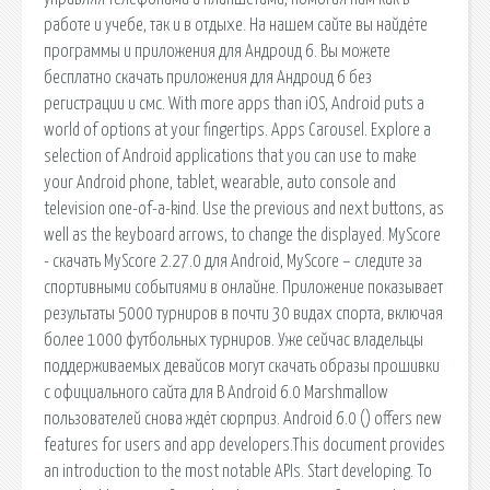
работе и учебе, так и в отдыхе. На нашем сайте вы найдёте
программы и приложения для Андроид 6. Вы можете
бесплатно скачать приложения для Андроид 6 без
регистрации и смс. With more apps than iOS, Android puts a
world of options at your fingertips. Apps Carousel. Explore a
selection of Android applications that you can use to make
your Android phone, tablet, wearable, auto console and
television one-of-a-kind. Use the previous and next buttons, as
well as the keyboard arrows, to change the displayed. MyScore
- скачать MyScore 2.27.0 для Android, MyScore – следите за
спортивными событиями в онлайне. Приложение показывает
результаты 5000 турниров в почти 30 видах спорта, включая
более 1000 футбольных турниров. Уже сейчас владельцы
поддерживаемых девайсов могут скачать образы прошивки
с официального сайта для В Android 6.0 Marshmallow
пользователей снова ждёт сюрприз. Android 6.0 () offers new
features for users and app developers.This document provides
an introduction to the most notable APIs. Start developing. To