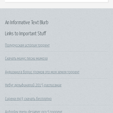
An Informative Text Blurb
Links to Important Stuff
Полурусская история торрент
Скачать минус песни мимоза
Аудиокнига борис громов это моя земля торрент
Небуг дельфинарий 2015 расписание
Сирена mp3 скачать бесплатно
Autoplay menu designer pro 5 торрент