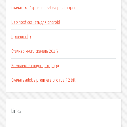
Скачать майкрософт sdk через торрент
Usb host скачать для android
Проекты flp
Сталкер книги скачать 2015
Комплекс в синди кроуфорд
Скачать adobe premiere pro rus 32 bit
Links