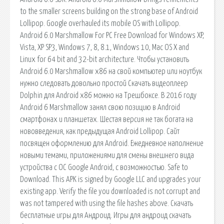
to the smaller screens building on the strong base of Android
Lollipop. Google overhauled its mobile OS with Lollipop.
Android 6.0 Marshmallow For PC Free Download for Windows XP,
Vista, XP SP3, Windows 7, 8, 8.1, Windows 10, Mac OS X and
Linux for 64 bit and 32-bit architecture. Чтобы установить
Android 6.0 Marshmallow x86 на свой компьютер или ноутбук
нужно следовать довольно простой Скачать видеоплеер
Dolphin для Android x86 можно на Трешбоксе. В 2016 году
Android 6 Marshmallow занял свою позицию в Android
смартфонах и планшетах. Шестая версия не так богата на
нововведения, как предыдущая Android Lollipop. Сайт
посвящен оформлению для Android. Ежедневное наполнение
новыми темами, приложениями для смены внешнего вида
устройства с ОС Google Android, с возможностью. Safe to
Download. This APK is signed by Google LLC and upgrades your
existing app. Verify the file you downloaded is not corrupt and
was not tampered with using the file hashes above. Скачать
бесплатные игры для Андроид. Игры для андроид скачать