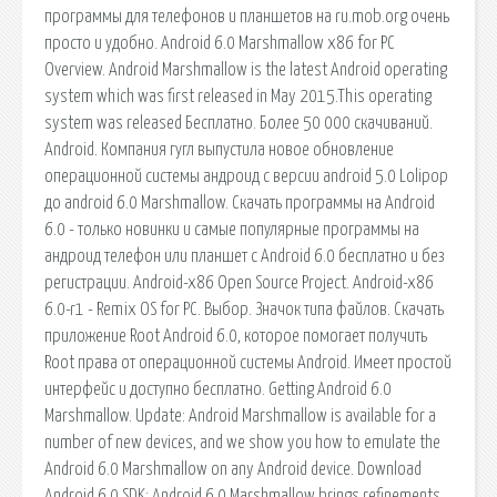
программы для телефонов и планшетов на ru.mob.org очень
просто и удобно. Android 6.0 Marshmallow x86 for PC
Overview. Android Marshmallow is the latest Android operating
system which was first released in May 2015.This operating
system was released Бесплатно. Более 50 000 скачиваний.
Android. Компания гугл выпустила новое обновление
операционной системы андроид с версии android 5.0 Lolipop
до android 6.0 Marshmallow. Скачать программы на Android
6.0 - только новинки и самые популярные программы на
андроид телефон или планшет с Android 6.0 бесплатно и без
регистрации. Android-x86 Open Source Project. Android-x86
6.0-r1 - Remix OS for PC. Выбор. Значок типа файлов. Скачать
приложение Root Android 6.0, которое помогает получить
Root права от операционной системы Android. Имеет простой
интерфейс и доступно бесплатно. Getting Android 6.0
Marshmallow. Update: Android Marshmallow is available for a
number of new devices, and we show you how to emulate the
Android 6.0 Marshmallow on any Android device. Download
Android 6.0 SDK: Android 6.0 Marshmallow brings refinements