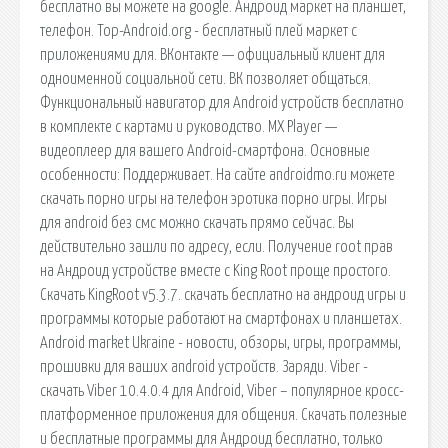
бесплатно вы можете на google. Андроид маркет на планшет,
телефон. Top-Android.org - бесплатный плей маркет с
приложениями для. ВКонтакте — официальный клиент для
одноименной социальной сети. ВК позволяет общаться.
Функциональный навигатор для Android устройств бесплатно
в комплекте с картами и руководство. MX Player —
видеоплеер для вашего Android-смартфона. Основные
особенности: Поддерживает. На сайте androidmo.ru можете
скачать порно игры на телефон эротика порно игры. Игры
для android без смс можно скачать прямо сейчас. Вы
действительно зашли по адресу, если. Получение root прав
на Андроид устройстве вместе с King Root проще простого.
Скачать KingRoot v5.3.7. cкачать бесплатно на андроид игры и
программы которые работают на смартфонах и планшетах.
Android market Ukraine - новости, обзоры, игры, программы,
прошивки для ваших android устройств. Заряди. Viber -
скачать Viber 10.4.0.4 для Android, Viber – популярное кросс-
платформенное приложения для общения. Скачать полезные
и бесплатные программы для Андроид бесплатно, только