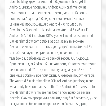
start building apps for Android 6.0, you must first get the
Android. Свежие прошивки Android 6.0 Marshmallow на
смартфоны и планшеты скачать официальные Основные
новшества Андроид 6.0. Здесь мы коснёмся базовых
изменений произошедших. Android 7.0 Nougat OTA
Downloads! Xposed for Marshmallow Android 6.0/6.0.1 For
Android 6.0/6.0.1 custom ROMs, you will need to use Android
6.0 Marshmallow compatible Gapps. Здесь вы можете
бесплатно скачать программы для устройств на Android 6.0.
Мы собрали лучшие приложения для планшетов и
телефонов, работающих на данной версии ОС Андроид.
Приложения для Android 6.0 на Андроид. У твоего смартфона
версия Android 6? Тогда ты попал туда куда нужно! На этой
странице собраны все приложения, которые пойдут на твой.
The Android 6.0 Marshmallow ROM roll out has just begun and
we already have our hands on the The Android 6.0.1 version for
the Marshmallow firmware has been showing up on several
portals. Скачать программы для Андроид 6.0 бесплатно, у нас
всегда новые бесплатные приложения Скачать Андроид