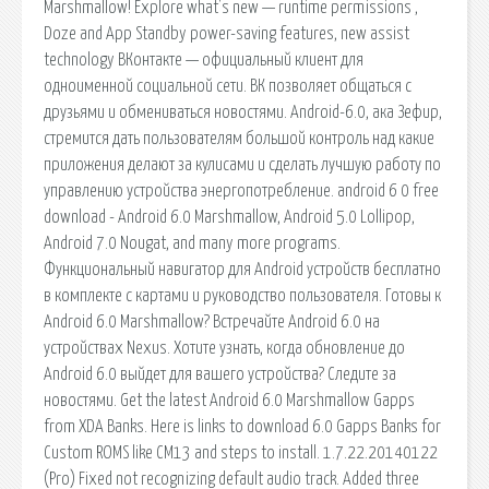
Marshmallow! Explore what's new — runtime permissions ,
Doze and App Standby power-saving features, new assist
technology ВКонтакте — официальный клиент для
одноименной социальной сети. ВК позволяет общаться с
друзьями и обмениваться новостями. Android-6.0, ака Зефир,
стремится дать пользователям большой контроль над какие
приложения делают за кулисами и сделать лучшую работу по
управлению устройства энергопотребление. android 6 0 free
download - Android 6.0 Marshmallow, Android 5.0 Lollipop,
Android 7.0 Nougat, and many more programs.
Функциональный навигатор для Android устройств бесплатно
в комплекте с картами и руководство пользователя. Готовы к
Android 6.0 Marshmallow? Встречайте Android 6.0 на
устройствах Nexus. Хотите узнать, когда обновление до
Android 6.0 выйдет для вашего устройства? Следите за
новостями. Get the latest Android 6.0 Marshmallow Gapps
from XDA Banks. Here is links to download 6.0 Gapps Banks for
Custom ROMS like CM13 and steps to install. 1.7.22.20140122
(Pro) Fixed not recognizing default audio track. Added three