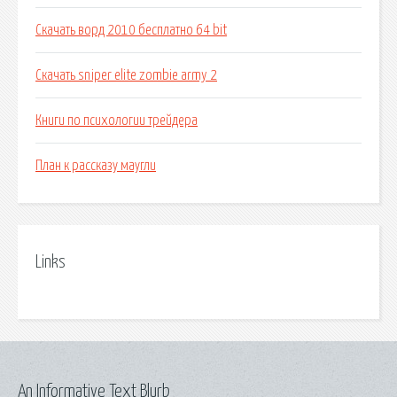
Скачать ворд 2010 бесплатно 64 bit
Скачать sniper elite zombie army 2
Книги по психологии трейдера
План к рассказу маугли
Links
An Informative Text Blurb