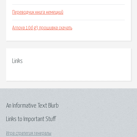
Переводчик книга немецкий
Arnova 10d g3 прошивка скачать
Links
An Informative Text Blurb
Links to Important Stuff
Игра стратегия генералы