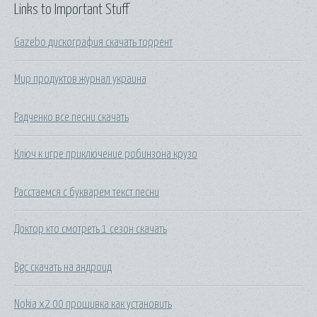
Links to Important Stuff
Gazebo дискография скачать торрент
Мир продуктов журнал украина
Радченко все песни скачать
Ключ к игре приключение робинзона крузо
Расстаемся с букварем текст песни
Доктор кто смотреть 1 сезон скачать
Bgc скачать на андроид
Nokia x2 00 прошивка как установить