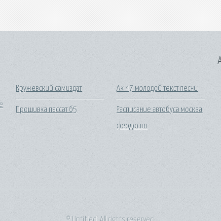
A
Кружевский самиздат
Ак 47 молодой текст песни
е
Прошивка пассат б5
Расписание автобуса москва
феодосия
© Untitled. All rights reserved.