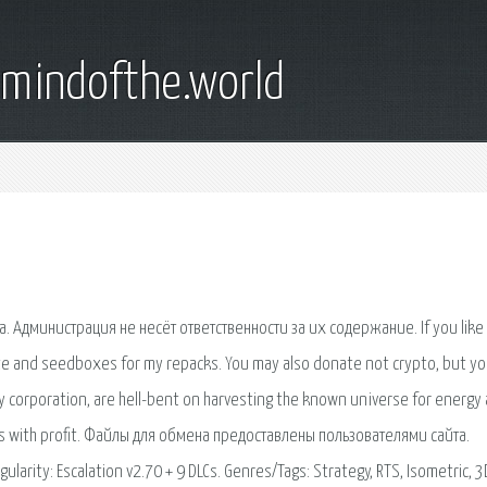
emindofthe.world
Администрация не несёт ответственности за их содержание. If you like 
ite and seedboxes for my repacks. You may also donate not crypto, but yo
gy corporation, are hell-bent on harvesting the known universe for energy
ockets with profit. Файлы для обмена предоставлены пользователями сайта.
arity: Escalation v2.70 + 9 DLCs. Genres/Tags: Strategy, RTS, Isometric, 3