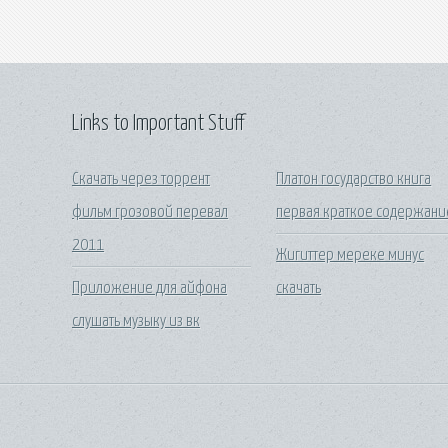
Links to Important Stuff
Скачать через торрент
Платон государство книга
фильм грозовой перевал
первая краткое содержани
2011
Жигиттер мереке минус
Приложение для айфона
скачать
слушать музыку из вк