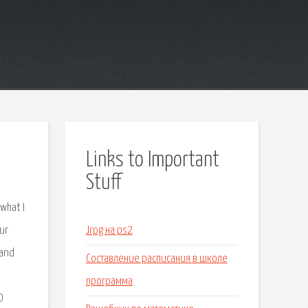
Links to Important
Stuff
what I
ur
Jrpg на ps2
 and
Составление расписания в школе
программа
D