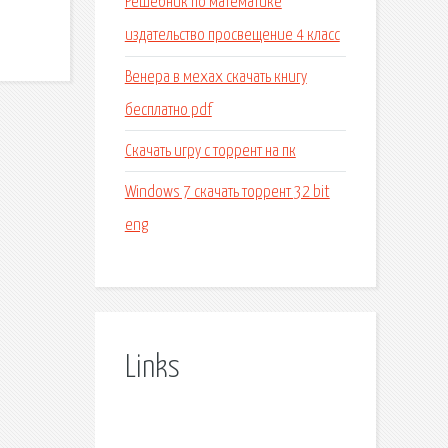
Решебник по математике
издательство просвещение 4 класс
Венера в мехах скачать книгу
бесплатно pdf
Скачать игру с торрент на пк
Windows 7 скачать торрент 32 bit
eng
Links