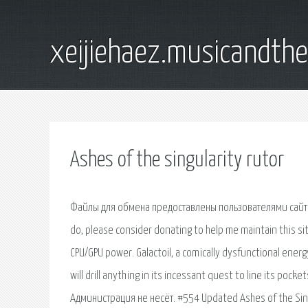
xeijiehaez.musicandth
Ashes of the singularity rutor
Файлы для обмена предоставлены пользователями сайта. 
do, please consider donating to help me maintain this s
CPU/GPU power. Galactoil, a comically dysfunctional ener
will drill anything in its incessant quest to line its p
Администрация не несёт. #554 Updated Ashes of the Singul