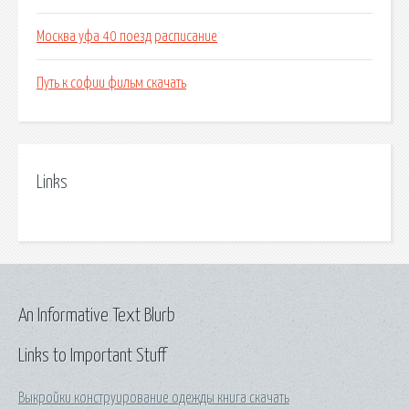
Москва уфа 40 поезд расписание
Путь к софии фильм скачать
Links
An Informative Text Blurb
Links to Important Stuff
Выкройки конструирование одежды книга скачать