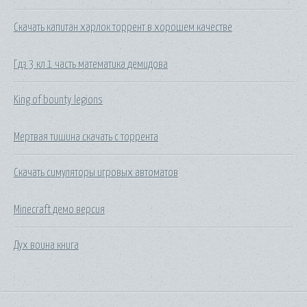
Скачать капитан харлок торрент в хорошем качестве
Гдз 3 кл 1 часть математика демидова
King of bounty legions
Мертвая тишина скачать с торрента
Скачать симуляторы игровых автоматов
Minecraft демо версия
Дух воина книга