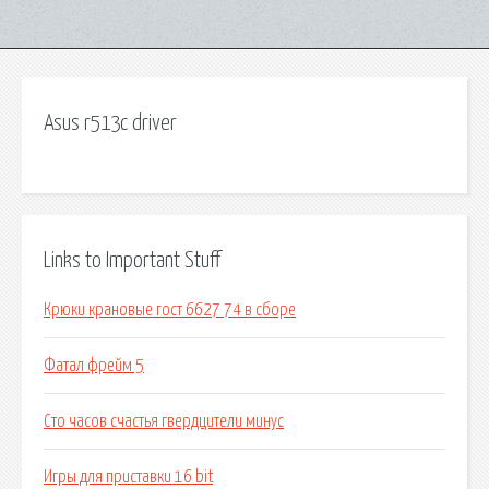
Asus r513c driver
Links to Important Stuff
Крюки крановые гост 6627 74 в сборе
Фатал фрейм 5
Сто часов счастья гвердцители минус
Игры для приставки 16 bit