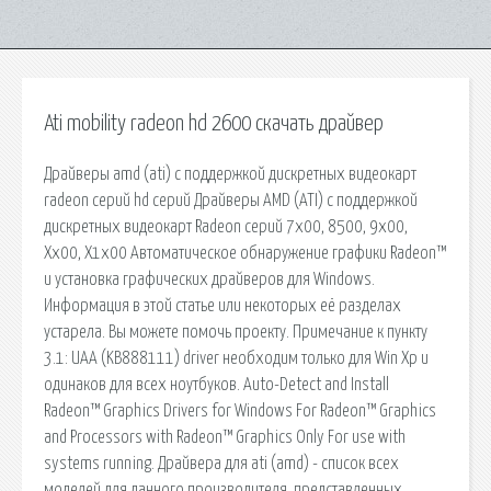
Ati mobility radeon hd 2600 скачать драйвер
Драйверы amd (ati) с поддержкой дискретных видеокарт
radeon серий hd серий Драйверы AMD (ATI) с поддержкой
дискретных видеокарт Radeon серий 7x00, 8500, 9x00,
Xx00, X1x00 Автоматическое обнаружение графики Radeon™
и установка графических драйверов для Windows.
Информация в этой статье или некоторых её разделах
устарела. Вы можете помочь проекту. Примечание к пункту
3.1: UAA (KB888111) driver необходим только для Win Xp и
одинаков для всех ноутбуков. Auto-Detect and Install
Radeon™ Graphics Drivers for Windows For Radeon™ Graphics
and Processors with Radeon™ Graphics Only For use with
systems running. Драйвера для ati (amd) - список всех
моделей для данного производителя, представленных.