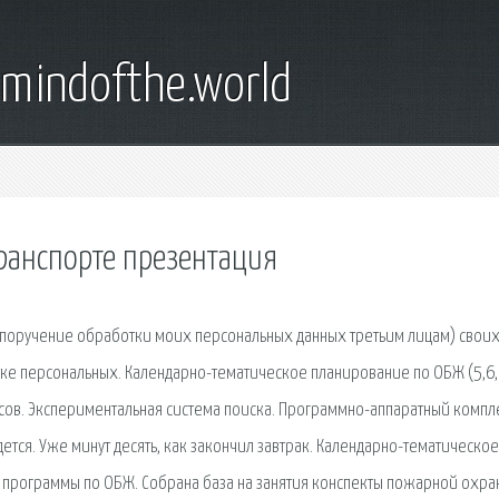
emindofthe.world
ранспорте презентация
я поручение обработки моих персональных данных третьим лицам) свои
ке персональных. Календарно-тематическое планирование по ОБЖ (5,6,
ссов. Экспериментальная система поиска. Программно-аппаратный компл
дется. Уже минут десять, как закончил завтрак. Календарно-тематическое
ие программы по ОБЖ. Собрана база на занятия конспекты пожарной охра