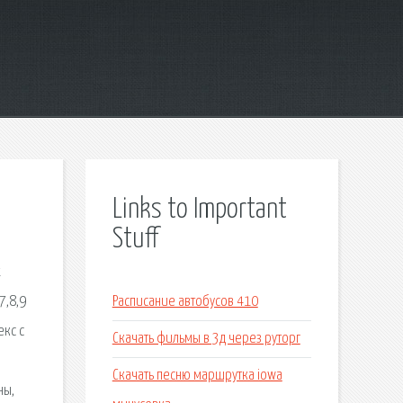
Links to Important
Stuff
х
7,8,9
Расписание автобусов 410
екс с
Скачать фильмы в 3д через руторг
Скачать песню маршрутка iowa
ны,