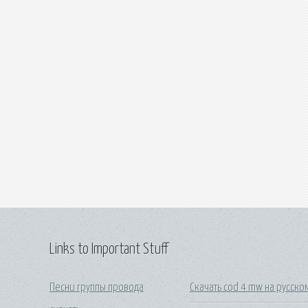
Links to Important Stuff
Песни группы провода
Скачать cod 4 mw на русско