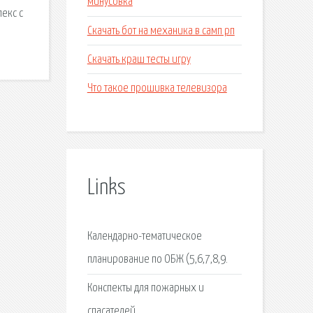
минусовка
екс с
Скачать бот на механика в самп рп
Скачать краш тесты игру
Что такое прошивка телевизора
Links
Календарно-тематическое
планирование по ОБЖ (5,6,7,8,9.
Конспекты для пожарных и
спасателей.