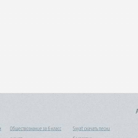
A
м
Обществознание за 6 класс
Svyat скачать песни