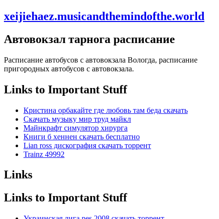
xeijiehaez.musicandthemindofthe.world
Автовокзал тарнога расписание
Расписание автобусов с автовокзала Вологда, расписание
пригородных автобусов с автовокзала.
Links to Important Stuff
Кристина орбакайте где любовь там беда скачать
Скачать музыку мир труд майкл
Майнкрафт симулятор хирурга
Книги б хеннен скачать бесплатно
Lian ross дискография скачать торрент
Trainz 49992
Links
Links to Important Stuff
Украинская лига pes 2008 скачать торрент