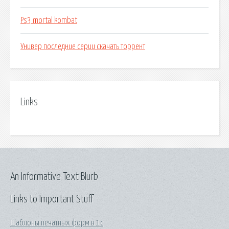
Ps3 mortal kombat
Универ последние серии скачать торрент
Links
An Informative Text Blurb
Links to Important Stuff
Шаблоны печатных форм в 1с