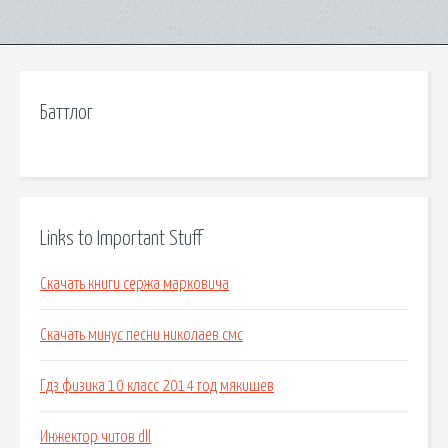
Баттлог
Links to Important Stuff
Скачать книги сержа марковича
Скачать минус песни николаев смс
Гдз физика 10 класс 2014 год мякишев
Инжектор читов dll