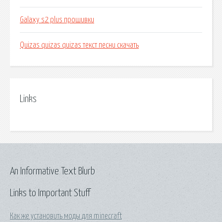
Galaxy s2 plus прошивки
Quizas quizas quizas текст песни скачать
Links
An Informative Text Blurb
Links to Important Stuff
Как же установить моды для minecraft