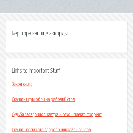
Бергтора капище аккорды
Links to Important Stuff
Закон книга
Скачать игры обои на рабочий стол
Судьба загадочное завтра 2 сезон скачать торрент
Скачать песню это здорово николая носкова