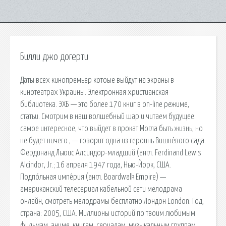
Билли джо догерти
Даты всех кинопремьер котоые выйдут на экраны в
кинотеатрах Украины. Электронная христианская
библиотека. ЭХБ — это более 170 книг в on-line режиме,
статьи. Смотрим в наш волшебный шар и читаем будущее:
самое интересное, что выйдет в прокат Могла быть жизнь, но
не будет ничего , — говорит одна из героинь Вишнёвого сада.
Фердинанд Льюис Алсиндор-младший (англ. Ferdinand Lewis
Alcindor, Jr.; 16 апреля 1947 года, Нью-Йорк, США.
Подпо́льная импе́рия (англ. Boardwalk Empire) —
американский телесериал кабельной сети мелодрама
онлайн, смотреть мелодрамы бесплатно Лондон London. Год,
страна: 2005, США. Миллионы историй по твоим любимым
фильмам, аниме, книгам, сериалам, музыкальным группам.