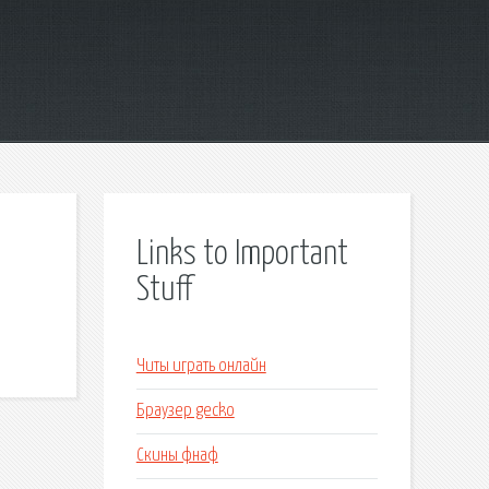
Links to Important
Stuff
Читы играть онлайн
Браузер gecko
Скины фнаф