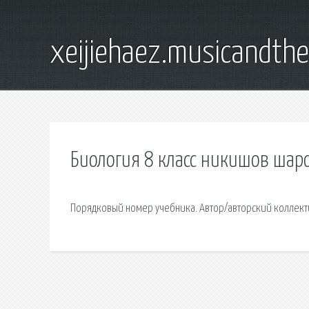
xeijiehaez.musicandth
Биология 8 класс никишов шар
Порядковый номер учебника. Автор/авторский коллекти