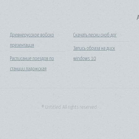
A
Древнерусское войско
Скачать песни сноб дог
презентация
Запись образа на диск
Расписание поездов по
windows 10
станции ладожская
© Untitled. All rights reserved.