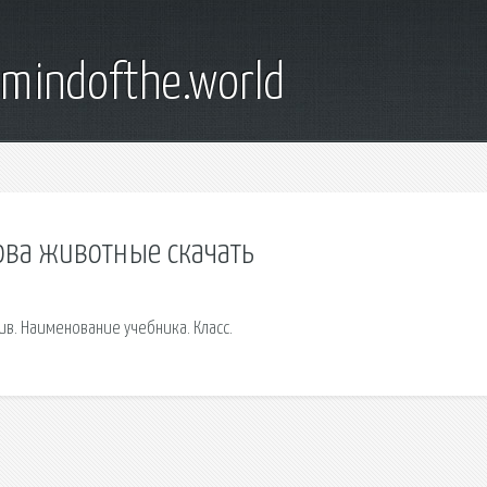
emindofthe.world
ова животные скачать
в. Наименование учебника. Класс.