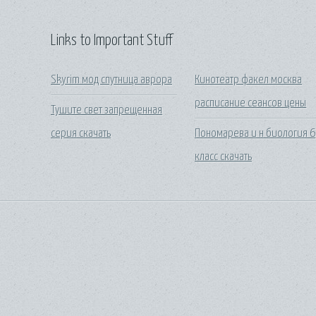
Links to Important Stuff
Skyrim мод спутница аврора
Кинотеатр факел москва
расписание сеансов цены
Тушите свет запрещенная
серия скачать
Пономарева и н биология 6
класс скачать