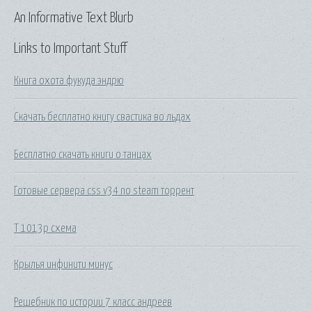
An Informative Text Blurb
Links to Important Stuff
Книга охота фукуда эндрю
Скачать бесплатно книгу свастика во льдах
Бесплатно скачать книги о танцах
Готовые сервера css v34 no steam торрент
Т 1013р схема
Крылья инфинити минус
Решебник по истории 7 класс андреев