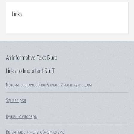
Links
An Informative Text Blurb
Links to Important Stuff
Математика решебник 5 класс 2 часть кузнецова
Squash psa
Кушанье словарь
Витая пара 4 жилы обжим схема