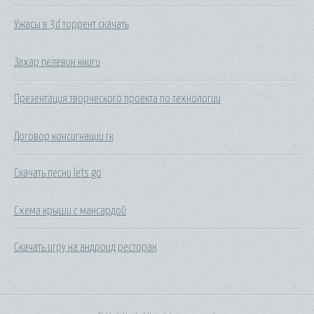
Ужасы в 3d торрент скачать
Захар пелевин книги
Презентация творческого проекта по технологии
Договор консигнации гк
Скачать песни lets go
Схема крыши с мансардой
Скачать игру на андроид ресторан