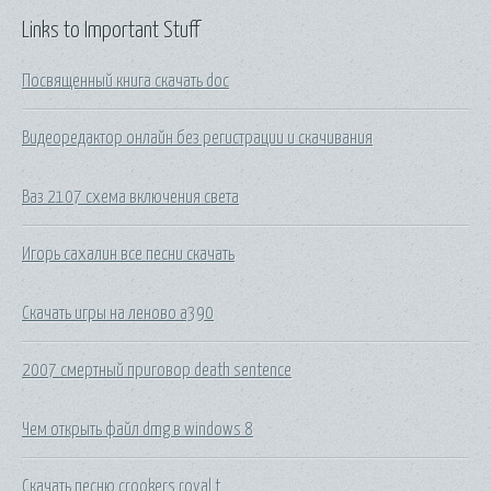
Links to Important Stuff
Посвященный книга скачать doc
Видеоредактор онлайн без регистрации и скачивания
Ваз 2107 схема включения света
Игорь сахалин все песни скачать
Скачать игры на леново а390
2007 смертный приговор death sentence
Чем открыть файл dmg в windows 8
Скачать песню crookers royal t