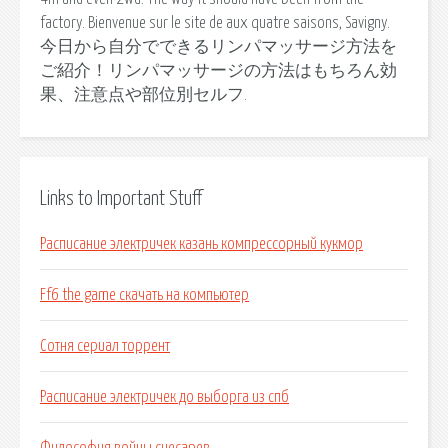
factory. Bienvenue sur le site de aux quatre saisons, Savigny.
今日から自分でできるリンパマッサージ方法を
ご紹介！リンパマッサージの方法はもちろん効
果、注意点や部位別セルフ.
Links to Important Stuff
Расписание электричек казань компрессорный кукмор
Ff6 the game скачать на компьютер
Сотня сериал торрент
Расписание электричек до выборга из спб