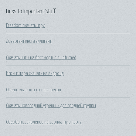
Links to Important Stuff
Freedom скачать игру
Дивергент книга эллигент
Скачать читы на бессмертие в unturned
Игры гитара скачать на андроид
Океан эльзы кто ты текст песни
Скачать новогодний утренник для средней группы
Сбербанк заявление на зарплатную карту