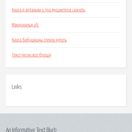
Книга д артаньян и три мушкетера скачать
Макдональд ufc
Книга бабушкины стекла купить
Текст песни все брошу
Links
An Informative Text Blurb