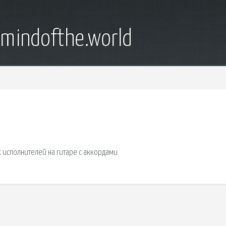
emindofthe.world
исполнителей на гитаре с аккордами.