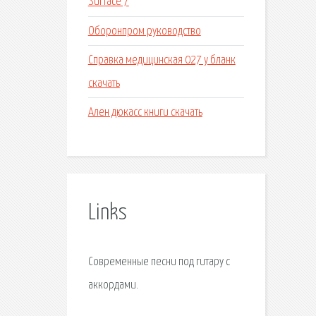
Surface 7
Оборонпром руководство
Справка медицинская 027 у бланк
скачать
Ален дюкасс книги скачать
Links
Современные песни под гитару с
аккордами.