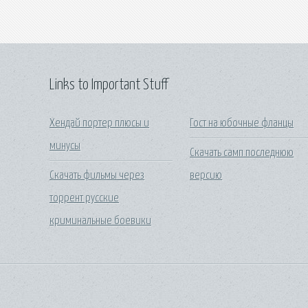
Links to Important Stuff
Хендай портер плюсы и
Гост на юбочные фланцы
минусы
Скачать самп последнюю
Скачать фильмы через
версию
торрент русские
криминальные боевики