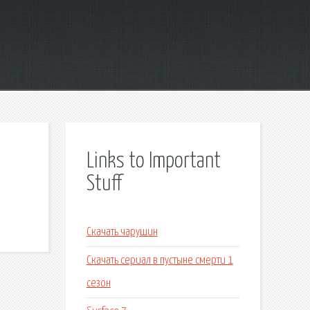
Links to Important
Stuff
Скачать чарушин
Скачать сериал в пустыне смерти 1
сезон