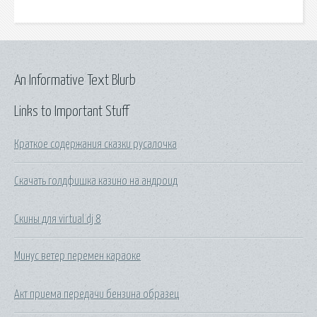
An Informative Text Blurb
Links to Important Stuff
Краткое содержания сказки русалочка
Скачать голдфишка казино на андроид
Скины для virtual dj 8
Минус ветер перемен караоке
Акт приема передачи бензина образец