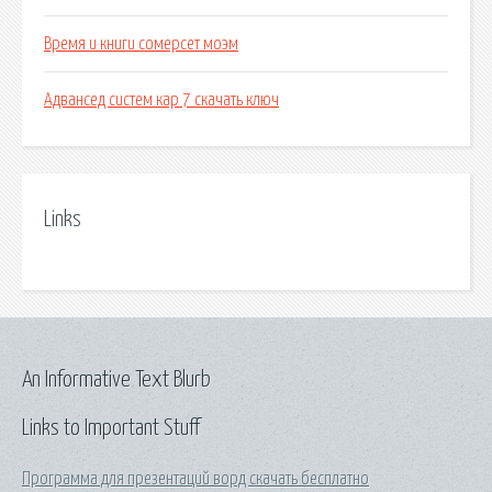
Время и книги сомерсет моэм
Адвансед систем кар 7 скачать ключ
Links
An Informative Text Blurb
Links to Important Stuff
Программа для презентаций ворд скачать бесплатно