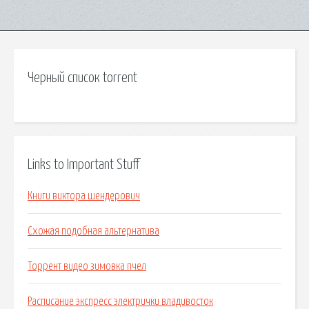
Черный список torrent
Links to Important Stuff
Книги виктора шендерович
Схожая подобная альтернатива
Торрент видео зимовка пчел
Расписание экспресс электрички владивосток