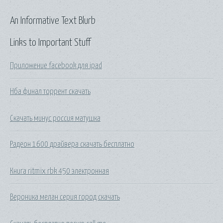
An Informative Text Blurb
Links to Important Stuff
Приложение facebook для ipad
Нба финал торрент скачать
Скачать минус россия матушка
Радеон 1600 драйвера скачать бесплатно
Книга ritmix rbk 450 электронная
Вероника мелан серия город скачать