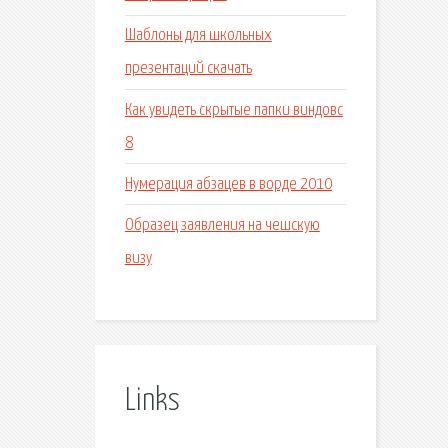
Шаблоны для школьных
презентаций скачать
Как увидеть скрытые папки виндовс
8
Нумерация абзацев в ворде 2010
Образец заявления на чешскую
визу
Links