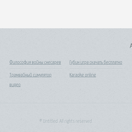
A
Философия войны снесарев
Губин игра скачать бесплатно
Трамвайный симулятор
Karaoke online
видео
© Untitled. All rights reserved.