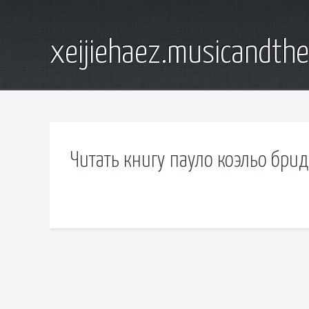
xeijiehaez.musicandth
Читать книгу пауло коэльо брид