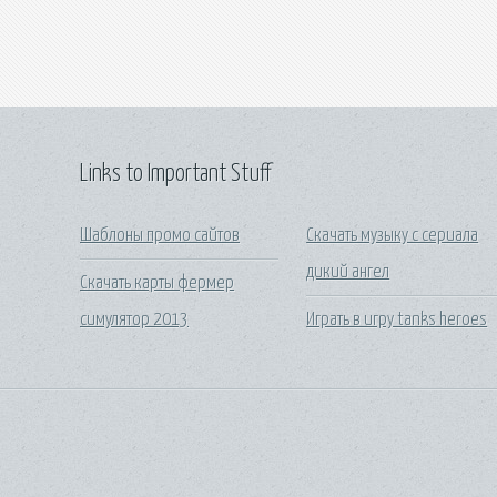
Links to Important Stuff
Шаблоны промо сайтов
Скачать музыку с сериала
дикий ангел
Скачать карты фермер
симулятор 2013
Играть в игру tanks heroes