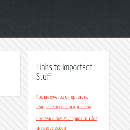
Links to Important
Stuff
При включении интернета на
телефоне появляется реклама
Бесплатно скачать порно игры без
смс регистрации