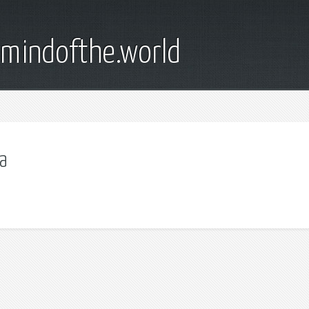
emindofthe.world
а