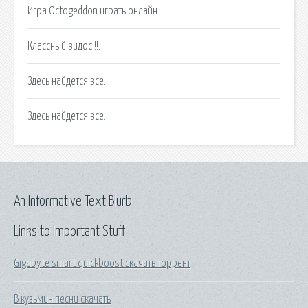
Игра Octogeddon играть онлайн.
Классный видос!!!.
Здесь найдется все.
Здесь найдется все.
An Informative Text Blurb
Links to Important Stuff
Gigabyte smart quickboost скачать торрент
В кузьмин песни скачать