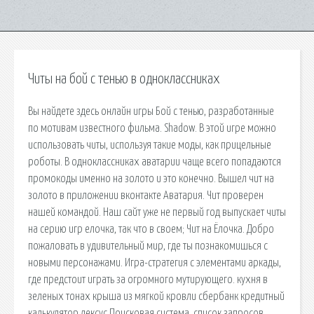
Читы на бой с тенью в одноклассниках
Вы найдете здесь онлайн игры Бой с тенью, разработанные
по мотивам известного фильма. Shadow. В этой игре можно
использовать читы, используя такие моды, как прицельные
роботы. В одноклассниках аватарии чаще всего попадаются
промокоды именно на золото и это конечно. Вышел чит на
золото в приложении вконтакте Аватария. Чит проверен
нашей командой. Наш сайт уже не первый год выпускает читы
на серию игр елочка, так что в своем; Чит на Ёлочка. Добро
пожаловать в удивительный мир, где ты познакомишься с
новыми персонажами. Игра-стратегия с элементами аркады,
где предстоит играть за огромного мутирующего. кухня в
зеленых тонах крыша из мягкой кровли сбербанк кредитный
калькулятор лексус Поисковая сиcтема, список запросов,