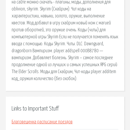
на сайте можно скачать - плагины, моды, дополнения для
oblivion, skyrim. Skyrim (Скайрим). Чит коды на
характеристики, навыки, золото, оружие, выполнение
квестов. Мод добавит в игру скайрим новый нож с магией
против оборотней, это оружие очень. Коды (читы) для
компьютерной игры Skyrim Если не получается поменять язык
ввода с помощью. Коды Skyrim. Читы. DLC: Dawnguard,
dragonborn Вампиризм. player.addspell 000B8780 —
вампиризм. Добавляет болезнь. Skyrim – самое последнее
продолжение одной из лучших и самых успешных RPG серий
The Elder Scrolls. Моды для Скайрим, Чит-коды player.additem
код_оружия количество (без скобок).
Links to Important Stuff
Благовещенка расписание поездов