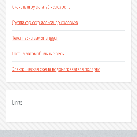
Скачать игру рататуй через зона
Группа сэр ссср александр соловьев
Текст песни savior anggun
Гост на автомобильные весы
Электрическая схема водонагревателя поларис
Links