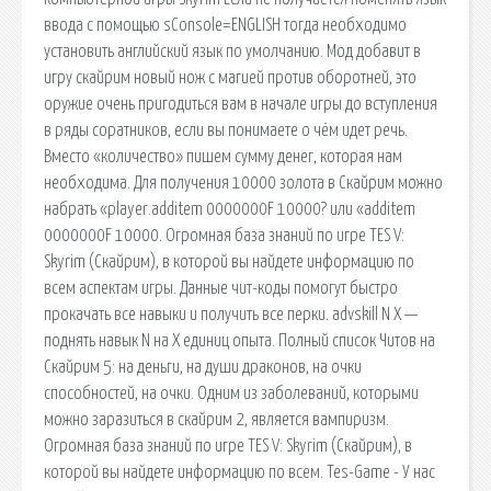
ввода с помощью sConsole=ENGLISH тогда необходимо
установить английский язык по умолчанию. Мод добавит в
игру скайрим новый нож с магией против оборотней, это
оружие очень пригодиться вам в начале игры до вступления
в ряды соратников, если вы понимаете о чём идет речь.
Вместо «количество» пишем сумму денег, которая нам
необходима. Для получения 10000 золота в Скайрим можно
набрать «player.additem 0000000F 10000? или «additem
0000000F 10000. Огромная база знаний по игре TES V:
Skyrim (Скайрим), в которой вы найдете информацию по
всем аспектам игры. Данные чит-коды помогут быстро
прокачать все навыки и получить все перки. advskill N X —
поднять навык N на X единиц опыта. Полный список Читов на
Скайрим 5: на деньги, на души драконов, на очки
способностей, на очки. Одним из заболеваний, которыми
можно заразиться в cкайрим 2, является вампиризм.
Огромная база знаний по игре TES V: Skyrim (Скайрим), в
которой вы найдете информацию по всем. Tes-Game - У нас