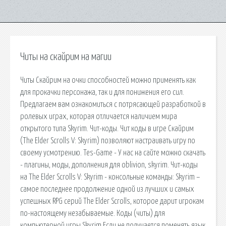
Читы на скайрим на магии
Читы Скайрим на очки способностей можно применять как
для прокачки персонажа, так и для понижения его сил.
Предлагаем вам ознакомиться с потрясающей разработкой в
ролевых играх, которая отличается наличием мира
открытого типа Skyrim. Чит-коды. Чит коды в игре Скайрим
(The Elder Scrolls V: Skyrim) позволяют настраивать игру по
своему усмотрению. Tes-Game - У нас на сайте можно скачать
- плагины, моды, дополнения для oblivion, skyrim. Чит-коды
на The Elder Scrolls V: Skyrim - консольные команды: Skyrim –
самое последнее продолжение одной из лучших и самых
успешных RPG серий The Elder Scrolls, которое дарит игрокам
по-настоящему незабываемые. Коды (читы) для
компьютерной игры Skyrim Если не получается поменять язык