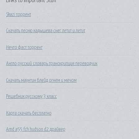
Links to Important Stuff
Skazi торрент
Скачать песню кадышева снег летит и летит
Нечто фаст торрент
Англо русский словарь транскрипция переводчик
Скачать маунтин блейд огнем и мечом
Решебник русскому 3 класс
Карта скачать бесплатно
Amd a55 fch hudson d2 драйвер