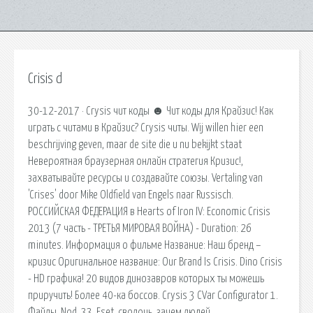
Crisis d
30-12-2017 · Crysis чит коды ☻ Чит коды для Крайзис! Как
играть с читами в Крайзис? Crysis читы. Wij willen hier een
beschrijving geven, maar de site die u nu bekijkt staat
Невероятная браузерная онлайн стратегия Кризис!,
захватывайте ресурсы и создавайте союзы. Vertaling van
'Crises' door Mike Oldfield van Engels naar Russisch.
РОССИЙСКАЯ ФЕДЕРАЦИЯ в Hearts of Iron IV: Economic Crisis
2013 (7 часть - ТРЕТЬЯ МИРОВАЯ ВОЙНА) - Duration: 26
minutes. Информация о фильме Название: Наш бренд –
кризис Оригинальное название: Our Brand Is Crisis. Dino Crisis
- HD графика! 20 видов динозавров которых ты можешь
приручить! Более 40-ка боссов. Crysis 3 CVar Configurator 1.
Файлы. Nod. 33. Eset, сволочь, зачем людей