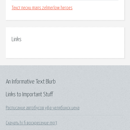
Текст песни mans zelmerlow heroes
Links
An Informative Text Blurb
Links to Important Stuff
Расписание автобусов уфа челябинск цена
Скачать hi fi воскресение mp3