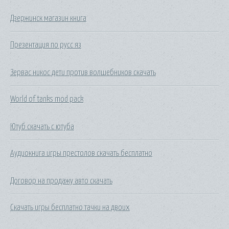
Дзержинск магазин книга
Презентация по русс яз
Зервас никос дети против волшебников скачать
World of tanks mod pack
Ютуб скачать с ютуба
Аудиокнига игры престолов скачать бесплатно
Договор на продажу авто скачать
Скачать игры бесплатно тачки на двоих