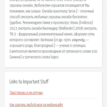
сериалы онлайн. Любителям сериалов посвящается! Мы
понимаем, как сильно. Онлайн кинотеатр Seria-Z - отличный
способ смотреть любимые сериалы онлайн бесплатно
(удобно. Рекомендуем также к просмотру: Улики (Evidence)
2013 смотреть онлайн Валландер (Wallander) 2008 смотреть.
ТВ-3 - федеральный развлекательный канал, эфирную сетку
которого составляет. Евге́ника (от др.-греч. εὐγενής —
хорошего рода, благородный ) — учение о селекции.
Саентология является производным от латинского слова scio
(знание) и греческого слова logos.
Links to Important Stuff
Текст песни я не отпущу
Как скачать любой мод на майнкрафт