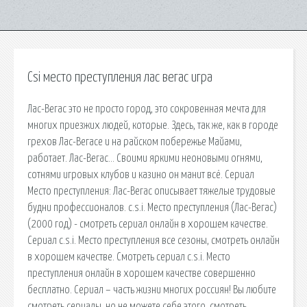
Csi место преступления лас вегас игра
Лас-Вегас это не просто город, это сокровенная мечта для
многих приезжих людей, которые. Здесь, так же, как в городе
грехов Лас-Вегасе и на райском побережье Майами,
работает. Лас-Вегас… Своими яркими неоновыми огнями,
сотнями игровых клубов и казино он манит всё. Сериал
Место преступления: Лас-Вегас описывает тяжелые трудовые
будни профессионалов. c.s.i. Место преступления (Лас-Вегас)
(2000 год) - смотреть сериал онлайн в хорошем качестве.
Сериал c.s.i. Место преступления все сезоны, смотреть онлайн
в хорошем качестве. Смотреть сериал c.s.i. Место
преступления онлайн в хорошем качестве совершенно
бесплатно. Сериал – часть жизни многих россиян! Вы любите
смотреть сериалы, но не можете себе этого. cмотреть