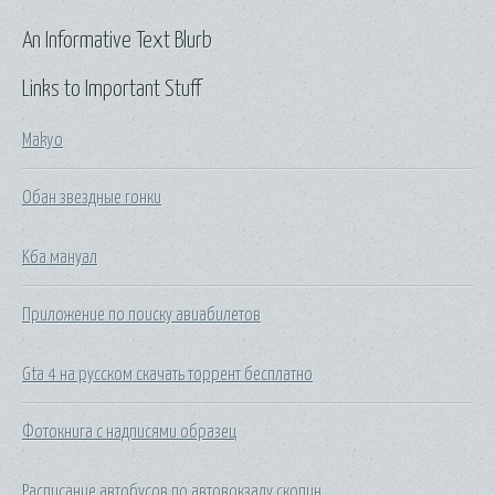
An Informative Text Blurb
Links to Important Stuff
Makyo
Обан звездные гонки
K6a мануал
Приложение по поиску авиабилетов
Gta 4 на русском скачать торрент бесплатно
Фотокнига с надписями образец
Расписание автобусов по автовокзалу скопин