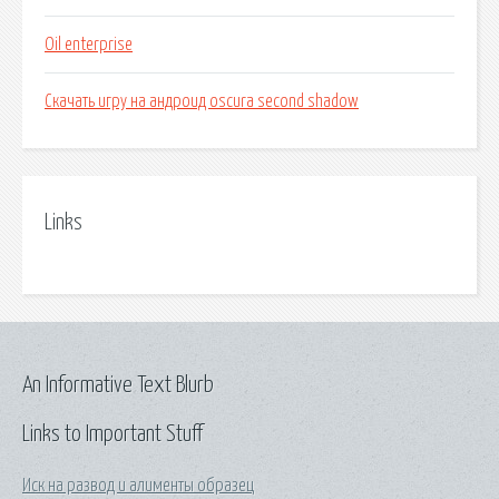
Oil enterprise
Скачать игру на андроид oscura second shadow
Links
An Informative Text Blurb
Links to Important Stuff
Иск на развод и алименты образец