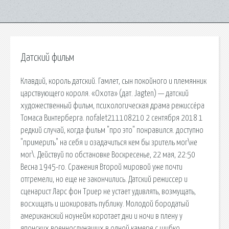
Датский фильм
Клавдий, король датский. Гамлет, сын покойного и племянник
царствующего короля. «Охота» (дат. Jagten) — датский
художественный фильм, психологическая драма режиссёра
Томаса Винтерберга. nofalet211108210 2 сентября 2018 1
редкий случай, когда фильм "про это" понравился. доступно
"примерить" на себя и озадачиться кем бы зритель мог\не
мог\. Действуй по обстановке Воскресенье, 22 мая, 22:50
Весна 1945-го. Сражения Второй мировой уже почти
отгремели, но еще не закончились. Датский режиссер и
сценарист Ларс фон Триер не устает удивлять, возмущать,
восхищать и шокировать публику. Молодой бородатый
американский ноунейм коротает дни и ночи в плену у
японских военнослужащих в одной камере с шибко