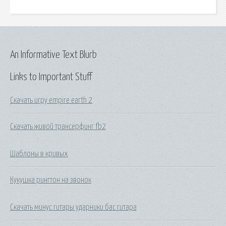
An Informative Text Blurb
Links to Important Stuff
Скачать игру empire earth 2
Скачать живой трансерфинг fb2
Шаблоны в кривых
Кукушка рингтон на звонок
Скачать минус гитары ударники бас гитара