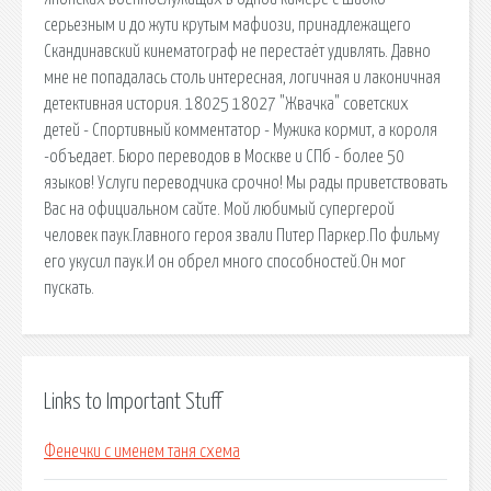
серьезным и до жути крутым мафиози, принадлежащего
Скандинавский кинематограф не перестаёт удивлять. Давно
мне не попадалась столь интересная, логичная и лаконичная
детективная история. 18025 18027 "Жвачка" советских
детей - Спортивный комментатор - Мужика кормит, а короля
-объедает. Бюро переводов в Москве и СПб - более 50
языков! Услуги переводчика срочно! Мы рады приветствовать
Вас на официальном сайте. Мой любимый супергерой
человек паук.Главного героя звали Питер Паркер.По фильму
его укусил паук.И он обрел много способностей.Он мог
пускать.
Links to Important Stuff
Фенечки с именем таня схема