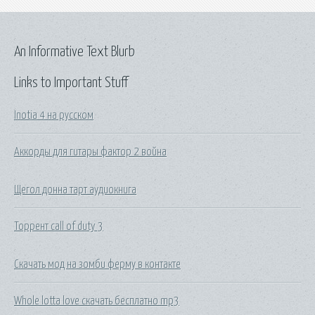
An Informative Text Blurb
Links to Important Stuff
Inotia 4 на русском
Аккорды для гитары фактор 2 война
Щегол донна тарт аудиокнига
Торрент call of duty 3
Скачать мод на зомби ферму в контакте
Whole lotta love скачать бесплатно mp3