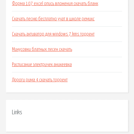
Форма 107 excel опись вложения скачать бланк
Скачать песню бесплатно учат в школе ремикс
Скачать активатор для windows 7 kms торрент
Минусовки блатных песен скачать
Расписание электричек аникеевка
Дороги рима 4 скачать торрент
Links