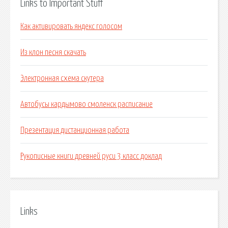
Links to Important Stuff
Как активировать яндекс голосом
Из клон песня скачать
Электронная схема скутера
Автобусы кардымово смоленск расписание
Презентация дистанционная работа
Рукописные книги древней руси 3 класс доклад
Links