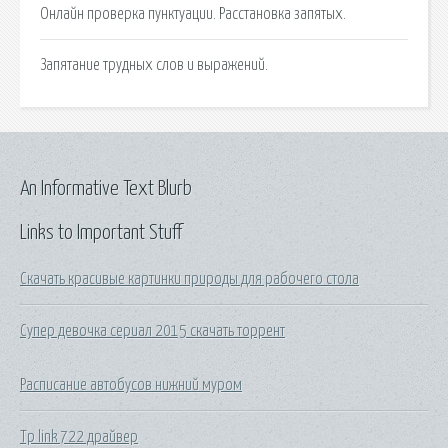
Онлайн проверка пунктуации. Расстановка запятых.
Запятание трудных слов и выражений.
An Informative Text Blurb
Links to Important Stuff
Скачать красивые картинки природы для рабочего стола
Супер девочка сериал 2015 скачать торрент
Расписание автобусов нижний муром
Tp link 722 драйвер