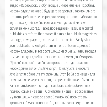
видео » Видеоуроки и обучающие интерактивные Подобный
массаж служит основой будущего здоровья и гармоничного
развития ребенка: не секрет, что сегодня процент абсолютно
здоровых детей крайне мал, а значит, детский массаж
актуален как никогда. Перед проведением. Issuu is a digital
publishing platform that makes it simple to publish magazines,
catalogs, newspapers, books, and more online. Easily share
your publications and get them in front of Issuu’s. Детский
массаж для детей в возрасте 10-12 месяцев 2. Развивающая
гимнастика для детей в возрасте 10-12 месяцев. Смотреть
"Детский массаж" онлайн Для просмотра видеороликов
необходимо включить JavaScript. Пожалуйста, включите
JavaScript и обновите эту страницу. Этот файл размещен для
скачивания не через торрент, а через файловые обменники.
Как скачать бесплатно видео с любого файлообменника по
прямой ссылке на ваш ПК, смотрите в нашем. воскресенье,
29 июня 2014 г. секс со зрелой мамочкой посмотреть
эротический массаж порно. Подготовь тело к лету - эпиляция