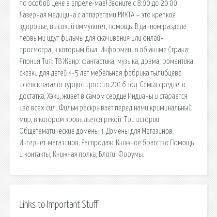
по особой цене в апреле-мае! Звоните с 8:00 до 20:00.
Лазерная медицина с аппаратами РИКТА – это крепкое
здоровье, высокий иммунитет, помощь. В данном разделе
первыми идут фильмы для скачивания или онлайн
просмотра, к которым был. Информация об аниме Страна:
Япония Тип: ТВ Жанр: фантастика, музыка, драма, романтика.
сказки для детей 4-5 лет мебельная фабрика тылибцева
ижевск каталог турция ироссия 2016 год. Семья среднего
достатка, Хэки, живет в самом сердце Индианы и старается
изо всех сил. Фильм раскрывает перед нами криминальный
мир, в котором кровь льется рекой. Три истории.
Общетематические домены ↑ Домены для Магазинов,
Интернет-магазинов, Распродаж. Книжное братство Помощь
и контакты; Книжная полка; Блоги; Форумы.
Links to Important Stuff