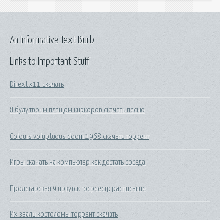
An Informative Text Blurb
Links to Important Stuff
Dirext x11 скачать
Я буду твоим плащом киркоров скачать песню
Colours voluptuous doom 1968 скачать торрент
Игры скачать на компьютер как достать соседа
Пролетарская 9 иркутск госреестр расписание
Их звали костоломы торрент скачать