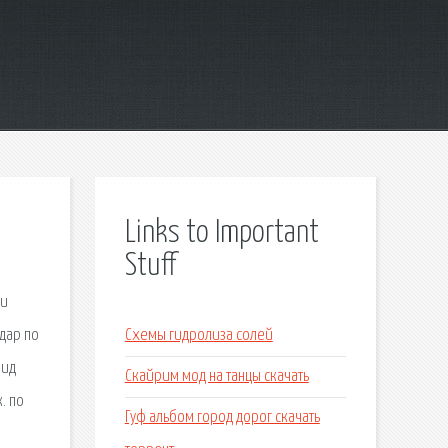
Links to Important
Stuff
 и
дар по
Схемы гидролиза солей
вид
Скайрим мод на танцы скачать
. по
Гуф альбом город дорог скачать