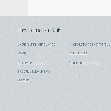
Links to Important Stuff
Скачать игры онлайн про
Руководство по эксплуатаци
охоту
тангенс 2000
Как регистрировать
Расписание оренэйр
входящие документы
образец