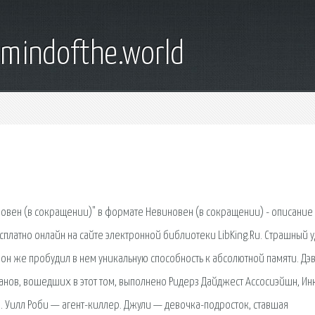
emindofthe.world
новен (в сокращении)" в формате Невиновен (в сокращении) - описание
сплатно онлайн на сайте электронной библиотеки LibKing.Ru. Страшный у
он же пробудил в нем уникальную способность к абсолютной памяти. Дэ
нов, вошедших в этот том, выполнено Ридерз Дайджест Ассосиэйшн, Инк
 Уилл Роби — агент-киллер. Джули — девочка-подросток, ставшая