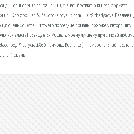
вид - Невиновен (в сокращении), скачать бесплатно книгу в формате
ения :: Электронная библиотека royallib.com. 10:28 tbadyaeva: Балдаччи
ош,а очень хочется читать его последние романы, похоже у автора инту
олютная власть Посвящается Мишель, моему лучшему другу, моей любим
ldacci, род. 5 августа 1960, Ричмонд, Виргиния) — американский писатель
Блоги; Форумы.