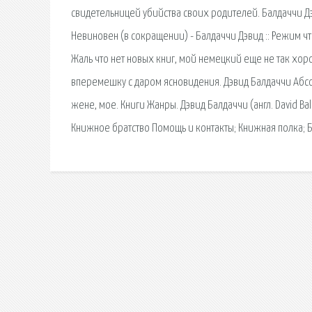
свидетельницей убийства своих родителей. Балдаччи Дэ
Невиновен (в сокращении) - Балдаччи Дэвид :: Режим чт
Жаль что нет новых книг, мой немецкий еще не так хор
вперемешку с даром ясновидения. Дэвид Балдаччи Абс
жене, мое. Книги Жанры. Дэвид Балдаччи (англ. David Ba
Книжное братство Помощь и контакты; Книжная полка; 