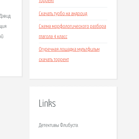
торрент
Скачать турбо на андроид
 Дэвид
Схема морфологического разбора
иция
глагола 4 класс
ой
.
Огуречная лошадка мультфильм
скачать торрент
Links
Детективы Флибуста.