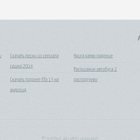
A
и
Скачать песни из сериала
Книга камю падение
сашка 2014
Расписание автобуса 2
Скачать торрент fifa 13 на
расторгуево
андроид
© Untitled. All rights reserved.