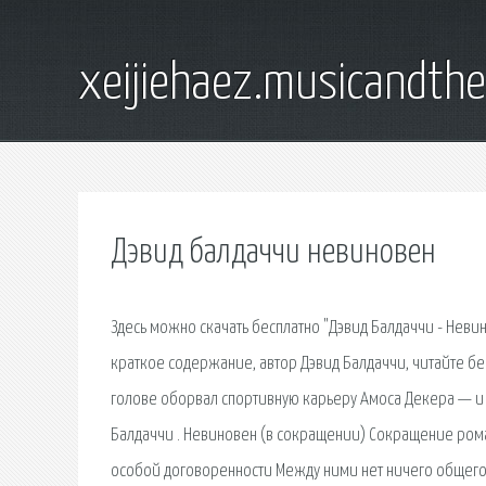
xeijiehaez.musicandth
Дэвид балдаччи невиновен
Здесь можно скачать бесплатно "Дэвид Балдаччи - Неви
краткое содержание, автор Дэвид Балдаччи, читайте бе
голове оборвал спортивную карьеру Амоса Декера — и 
Балдаччи . Невиновен (в сокращении) Сокращение рома
особой договоренности Между ними нет ничего общего.