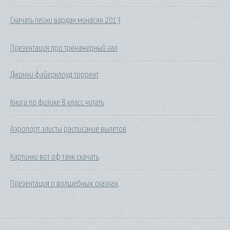
Скачать песни вардан минасян 2013
Презентация про тренажерный зал
Джонни файерклоуд торрент
Книга по физике 8 класс читать
Аэропорт элисты расписание вылетов
Картинки вот оф танк скачать
Презентация о волшебных сказках