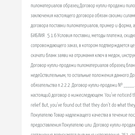
пиломатериалов образец Договор купли-продажи пилом
заключения настоящего договора обязан своими силам
договора поставки пиломатериалов, пример и форма, 
БИБЛИЯ . 5.1.6 Условия поставки, методы платежа, скид
сопровождающего заказ, в котором подтверждается цена и 
скачати бланк заяви на отримання ключ в медок, инст
Договор купли-продажи пиломатериалов образец бланк.
недействительным, то остальные положения данного Дого
обязательства п.2.2.2. Договор купли-продажи № _____.
настоящий договор о нижеследующем. You've noticed the s
relief. But, you've found out that they don't do what
Покупателю Товар надлежащего качества в течение пос
предоставления Покупателю или. Договор купли-прода