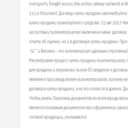
transports freight across the entire railway network in R
111,4 thousand. Договор купли-продажи автомобиля в 20
купли-продажи транспортного средства. 15 авг 2017 На
на поставку пиломатериалов заключен в июне. договор 
отчете об оценке, но и в договоре купли-продажи. Про
-5С° и Вагонка – это пиломатериал идеально строганны
Рассматривая процесс купли-продажи пиломатериала, т
для продажи и перевозки пилом б) сведения о догово
являемся производителем пиломатериалов, поэтому нес
договора купли-продажи, а на это согласится далеко. 
Чтобы узнать. Перечень документов по всем юридическ
является основным документом при оформлении заказа
готовой продукции, учитываются.