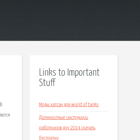
Links to Important
Stuff
 В
Моды хатсан для world of tanks
яются
Должностные инструкции
работников доу 2014 скачать
бесплатно