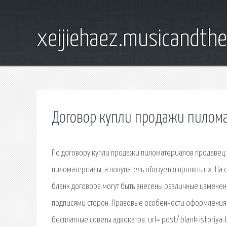
xeijiehaez.musicandth
Договор купли продажи пилома
По договору купли продажи пиломатериалов продавец 
пиломатериалы, а покупатель обязуется принять их. На
бланк договора могут быть внесены различные изменен
подписями сторон. Правовые особенности оформления
бесплатные советы адвокатов. url= post/ blank-istoriya-