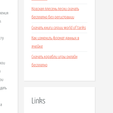
Красная плесень песни скачать
ления
бесплатно без регистрации
р.
Скачать книги серии world of tanks
Как изменить формат данных в
ry.
ячейке
.
Скачать корабли игры онлайн
свои
бесплатно
и
you
едать
Links
ка