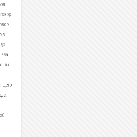
ver
оговор
говор
ю в
 до
иала.
менты
оящего
еде.
кой