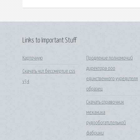
Links to Important Stuff
Карточную
Продление полномочий
директора ооо
Скачать чит бессмертие css
единственного учредителя
v34
образец
Скачать справочник
механика
рудообогатительной
фабрики