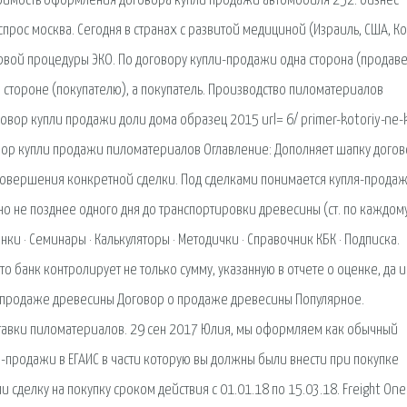
тоимость оформления договора купли продажи автомобиля 252. бизнес
прос москва. Сегодня в странах с развитой медициной (Израиль, США, К
ой процедуры ЭКО. По договору купли-продажи одна сторона (продаве
й стороне (покупателю), а покупатель. Производство пиломатериалов
овор купли продажи доли дома образец 2015 url= 6/ primer-kotoriy-ne-
овор купли продажи пиломатериалов Оглавление: Дополняет шапку дого
 совершения конкретной сделки. Под сделками понимается купля-прода
 но не позднее одного дня до транспортировки древесины (ст. по каждом
и · Семинары · Калькуляторы · Методички · Справочник КБК · Подписка.
 что банк контролирует не только сумму, указанную в отчете о оценке, да и
о продаже древесины Договор о продаже древесины Популярное.
ставки пиломатериалов. 29 сен 2017 Юлия, мы оформляем как обычный
и-продажи в ЕГАИС в части которую вы должны были внести при покупке
 сделку на покупку сроком действия с 01.01.18 по 15.03.18. Freight One