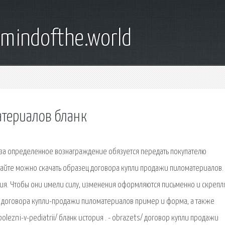
emindofthe.world
териалов бланк
за определенное вознаграждение обязуется передать покупателю
 сайте можно скачать образец договора купли продажи пиломатериалов.
ия. Чтобы они имели силу, изменения оформляются письменно и скрепл
 договора купли-продажи пиломатериалов пример и форма, а также
bolezni-v-pediatrii/ бланк история . - obrazets/ договор купли продажи