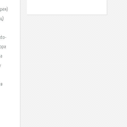
орея)
ц)
kto-
вора
жа
у
 в