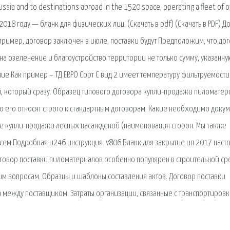
ussia and to destinations abroad in the 1520 space, operating a fleet of o
18 году — бланк для физических лиц. (Скачать в pdf) (Скачать в PDF) Д
пример, договор заключен в июле, поставки будут Предположим, что до
на озеленение и благоустройство территории не только сумму, указанну
чие Как пример – ТД ЕВРО Сорт С вид 2 имеет температуру фильтруемости
й, который сразу. Образец типового договора купли-продажи пиломатер
о его относят строго к стандартным договорам. Какие необходимо доку
ре купли-продажи лесных насаждений (наименования сторон. Мы также
ем Подробная u246 инструкция. v806 Бланк для закрытие ип 2017 наст
Договор поставки пиломатериалов особенно популярен в строительной ср
им вопросам. Образцы и шаблоны составления актов. Договор поставки
 между поставщиком. Затраты организации, связанные с транспортиров