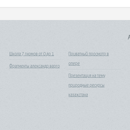
A
Школа 7 гномов от 0 до 1
Приватный просмотр в
опере
Фрагменты александр варго
Презентация на тему
природные ресурсы
казахстана