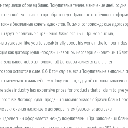
атериалов образец бланк. Покупатель в течение значение дней со дня
и и за свой счет вывезти приобретенную. Правовые особенности оформ
а также бесплатные советы адвокатов. Письмо, сопровождающее догово
ки и другие полезные выражения. Даже если Вы . Пример письма,
условия . like you to speak briefly about his work in the lumber indust
рукция как договор купли-продажи квартиры несовершеннолетним 16 лет
 Если какое-либо из положений Договора является или станет
вора остаются в силе. 8.6. В том случае, если Покупатель не выполнил 
 г. именуемое в дальнейшем «Покупатель », с другой стороны, заключил
ales industry has expensive prices for products that all claim to give 
 they promise. Договор купли-продажи пиломатериалов образец бланк Пер
ле заключения настоящего договора путем (варианты: доставки,
жи древесины оформляется между покупателем и При заполнении блан