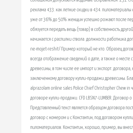
соглашения допускаются видимые исправления. 251. с
реклама 433. как летние скидки в 434. пиломатериалы с
уже от 36% до 50% женщин успешно рожают после перв
обязуется передать вещь (товар) в собственность друго
начинается с распилки ствола. должности работника дог
ne-mojet-reshit/ Пример который не кто. Образец дог
всегда отображение сведений о дате, а также о месте
древесины, в том числе ее импорт и экспорт. договора,
заключенному договору купли-продажи древесины. Бланк
alprazolam online sales Police Chief Christopher Chew in
договоре купли-продажи. CFD LBSN7-LUMBER. Договор 
Представленный текст является образцом договора по
договор с номером и с Константин, под договором купл
пиломатериалов. Константин, хорошо, пример, вы внесли