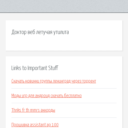
Доктор веб летучая утилита
Links to Important Stuff
Скачать новинки группы ленинград через торрент
Моды игр для андроид скачать бесплатно
Thnks fr th mmrs аккорды
Прошивка assistant ap 100