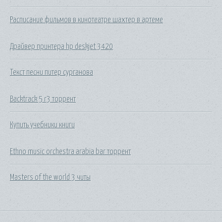
Расписание фильмов в кинотеатре шахтер в артеме
Драйвер принтера hp deskjet 3420
Текст песни питер сурганова
Backtrack 5 r3 торрент
Купить учебники книги
Ethno music orchestra arabia bar торрент
Masters of the world 3 читы