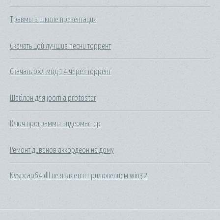
Травмы в школе презентация
Скачать цой лучшие песни торрент
Скачать рхл мод 14 через торрент
Шаблон для joomla protostar
Ключ программы видеомастер
Ремонт диванов аккордеон на дому
Nvspcap64 dll не является приложением win32