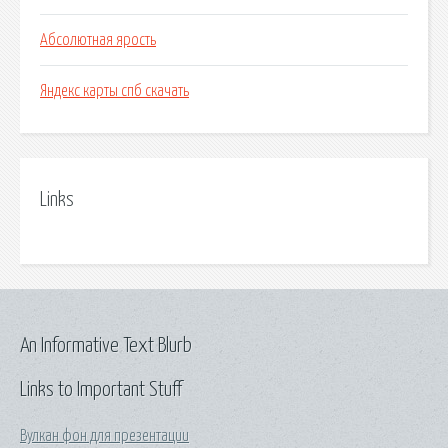
Абсолютная ярость
Яндекс карты спб скачать
Links
An Informative Text Blurb
Links to Important Stuff
Вулкан фон для презентации