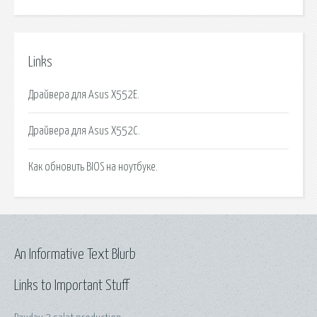
Links
Драйвера для Asus X552E.
Драйвера для Asus X552C.
Как обновить BIOS на ноутбуке.
An Informative Text Blurb
Links to Important Stuff