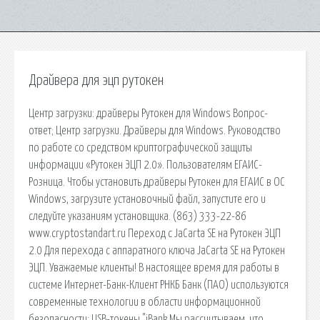
Драйвера для эцп рутокен
Центр загрузки: драйверы Рутокен для Windows Вопрос-
ответ; Центр загрузки. Драйверы для Windows. Руководство
по работе со средством криптографической защиты
информации «Рутокен ЭЦП 2.0». Пользователям ЕГАИС-
Розница. Чтобы установить драйверы Рутокен для ЕГАИС в ОС
Windows, загрузите установочный файл, запустите его и
следуйте указаниям установщика. (863) 333-22-86
www.cryptostandart.ru Переход с JaCarta SE на Рутокен ЭЦП
2.0 Для перехода с аппаратного ключа JaCarta SE на Рутокен
ЭЦП. Уважаемые клиенты! В настоящее время для работы в
системе Интернет-Банк-Клиент РНКБ Банк (ПАО) используются
современные технологии в области информационной
безопасности: USB-токены "iBank Мы рассчитываем, что