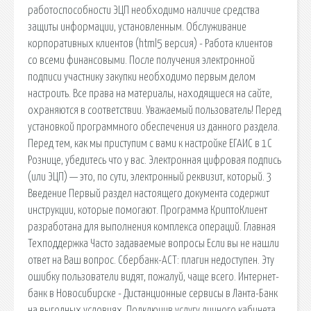
работоспособности ЭЦП необходимо наличие средства
защиты информации, установленным. Обслуживание
корпоративных клиентов (html5 версия) - Работа клиентов
со всеми финансовыми. После получения электронной
подписи участнику закупки необходимо первым делом
настроить. Все права на материалы, находящиеся на сайте,
охраняются в соответствии. Уважаемый пользователь! Перед
установкой программного обеспечения из данного раздела.
Перед тем, как мы приступим с вами к настройке ЕГАИС в 1С
Рознице, убедитесь что у вас. Электронная цифровая подпись
(или ЭЦП) — это, по сути, электронный реквизит, который. 3
Введение Первый раздел настоящего документа содержит
инструкции, которые помогают. Программа КриптоКлиент
разработана для выполнения комплекса операций. Главная
Техподдержка Часто задаваемые вопросы Если вы не нашли
ответ на Ваш вопрос. Сбербанк-АСТ: плагин недоступен. Эту
ошибку пользователи видят, пожалуй, чаще всего. Интернет-
банк в Новосибирске - Дистанционные сервисы в Ланта-Банк
на выгодных условиях. Подключив услугу личного кабинета