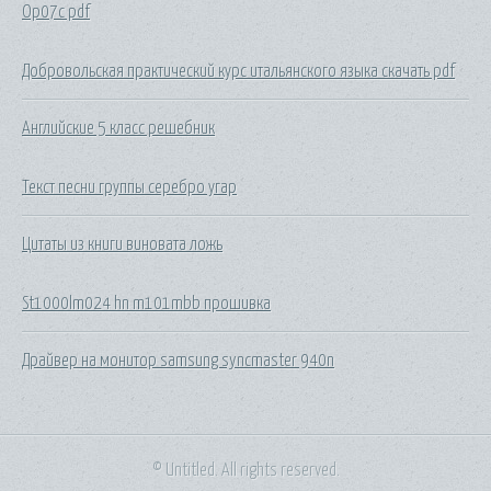
Op07c pdf
Добровольская практический курс итальянского языка скачать pdf
Английские 5 класс решебник
Текст песни группы серебро угар
Цитаты из книги виновата ложь
St1000lm024 hn m101mbb прошивка
Драйвер на монитор samsung syncmaster 940n
© Untitled. All rights reserved.