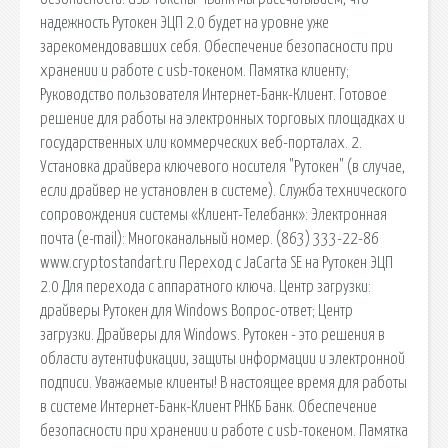
надежность Рутокен ЭЦП 2.0 будет на уровне уже
зарекомендовавших себя. Обеспечение безопасности при
хранении и работе с usb-токеном. Памятка клиенту;
Руководство пользователя Интернет-Банк-Клиент. Готовое
решение для работы на электронных торговых площадках и
государственных или коммерческих веб-порталах. 2.
Установка драйвера ключевого носителя "Рутокен" (в случае,
если драйвер не установлен в системе). Служба технического
сопровождения системы «Клиент-Телебанк»: Электронная
почта (e-mail): Многоканальный номер. (863) 333-22-86
www.cryptostandart.ru Переход с JaCarta SE на Рутокен ЭЦП
2.0 Для перехода с аппаратного ключа. Центр загрузки:
драйверы Рутокен для Windows Вопрос-ответ; Центр
загрузки. Драйверы для Windows. Рутокен - это решения в
области аутентификации, защиты информации и электронной
подписи. Уважаемые клиенты! В настоящее время для работы
в системе Интернет-Банк-Клиент РНКБ Банк. Обеспечение
безопасности при хранении и работе с usb-токеном. Памятка