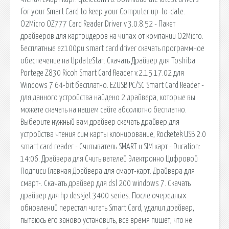
for your Smart Card to keep your Computer up-to-date.
O2Micro OZ777 Card Reader Driver v.3.0.8.52 - Пакет
драйверов для картридеров на чипах от компании O2Micro.
Бесплатные ez100pu smart card driver скачать программное
обеспечение на UpdateStar. Скачать Драйвер для Toshiba
Portege Z830 Ricoh Smart Card Reader v.2.15.17.02 для
Windows 7 64-bit бесплатно. EZUSB PC/SC Smart Card Reader -
для данного устройства найдено 2 драйвера, которые вы
можете скачать на нашем сайте абсолютно бесплатно.
Выберите нужный вам драйвер скачать драйвер для
устройства чтения сим карты клонирование, Rocketek USB 2.0
smart card reader - Считыватель SMART и SIM карт - Duration:
14:06. Драйвера для Считывателей Электронно Цифровой
Подписи Главная Драйвера для смарт-карт. Драйвера для
смарт-. Скачать драйвер для dsl 200 windows 7. Скачать
драйвер для hp deskjet 3400 series. После очередных
обновлений перестал читать Smart Card, удалил драйвер,
пытаюсь его заново установить, все время пишет, что не