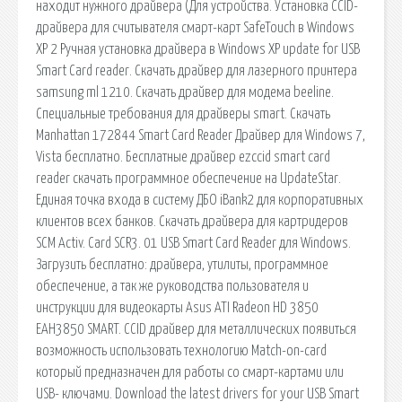
находит нужного драйвера (Для устройства. Установка CCID-
драйвера для считывателя смарт-карт SafeTouch в Windows
XP 2 Ручная установка драйвера в Windows XP update for USB
Smart Card reader. Скачать драйвер для лазерного принтера
samsung ml 1210. Скачать драйвер для модема beeline.
Специальные требования для драйверы smart. Скачать
Manhattan 172844 Smart Card Reader Драйвер для Windows 7,
Vista бесплатно. Бесплатные драйвер ezccid smart card
reader скачать программное обеспечение на UpdateStar.
Единая точка входа в систему ДБО iBank2 для корпоративных
клиентов всех банков. Скачать драйвера для картридеров
SCM Activ. Card SCR3. 01 USB Smart Card Reader для Windows.
Загрузить бесплатно: драйвера, утилиты, программное
обеспечение, а так же руководства пользователя и
инструкции для видеокарты Asus ATI Radeon HD 3850
EAH3850 SMART. CCID драйвер для металлических появиться
возможность использовать технологию Match-on-card
который предназначен для работы со смарт-картами или
USB- ключами. Download the latest drivers for your USB Smart