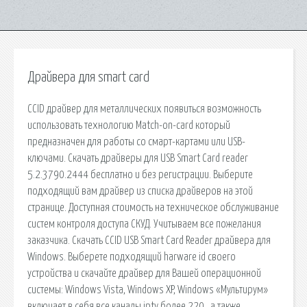
Драйвера для smart card
CCID драйвер для металлических появиться возможность
использовать технологию Match-on-card который
предназначен для работы со смарт-картами или USB-
ключами. Скачать драйверы для USB Smart Card reader
5.2.3790.2444 бесплатно и без регистрации. Выберите
подходящий вам драйвер из списка драйверов на этой
странице. Доступная стоимость на техническое обслуживание
систем контроля доступа СКУД. Учитываем все пожелания
заказчика. Скачать CCID USB Smart Card Reader драйвера для
Windows. Выберете подходящий harware id своего
устройства и скачайте драйвер для Вашей операционной
системы: Windows Vista, Windows XP, Windows «Мультирум»
включает в себя все каналы iptv более 220 , а также