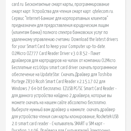
card.ru. Бесконтактные смарт карты, программирование
смарт карт. Устройства для чтения смарт карт. qtelecom.ru.
Сервис "Internet-Банкинг для корпоративных клиентов"
предназначен для предоставления юридическим лицам
(клиентам банка) полного спектра банковских услуг по
удаленному управлению счетами. Download the latest drivers
for your Smart Card to keep your Computer up-to-date.
O2Micro OZ777 Card Reader Driver v.3.0.8.52 - Пакет
драйверов для картридеров на чипах от компании O2Micro.
Бесплатные ez100pu smart card driver скачать программное
обеспечение на UpdateStar. Скачать Драйвер для Toshiba
Portege Z830 Ricoh Smart Card Reader v.2.15.17.02 для
Windows 7 64-bit бесплатно. EZUSB PC/SC Smart Card Reader -
для данного устройства найдено 2 драйвера, которые вы
можете скачать на нашем сайте абсолютно бесплатно.
Выберите нужный вам драйвер и нажмите. скачать драйвер
для устройства чтения сим карты клонирование, Rocketek USB
2.0 smart card reader - Считыватель SMART и SIM карт -
Duration: 14:06. Драйвера для Считывателей Электронно