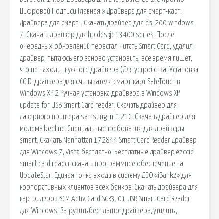
Цифровой Подписи Главная » Драйвера для смарт-карт.
Драйвера для смарт-. Скачать драйвер для dsl 200 windows
7. Скачать драйвер для hp deskjet 3400 series. После
очередных обновлений перестал читать Smart Card, удалил
драйвер, пытаюсь его заново установить, все время пишет,
что не находит нужного драйвера (Для устройства. Установка
CCID-драйвера для считывателя смарт-карт SafeTouch в
Windows XP 2 Ручная установка драйвера в Windows XP
update for USB Smart Card reader. Скачать драйвер для
лазерного принтера samsung ml 1210. Скачать драйвер для
модема beeline. Специальные требования для драйверы
smart. Скачать Manhattan 172844 Smart Card Reader Драйвер
для Windows 7, Vista бесплатно. Бесплатные драйвер ezccid
smart card reader скачать программное обеспечение на
UpdateStar. Единая точка входа в систему ДБО «iBank2» для
корпоративных клиентов всех банков. Скачать драйвера для
картридеров SCM Activ. Card SCR3. 01 USB Smart Card Reader
для Windows. Загрузить бесплатно: драйвера, утилиты,