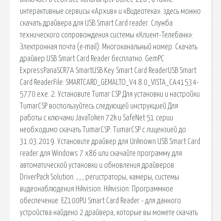
интерактивные сервисы «Архив» и «Видеотека». здесь можно
скачать драйвера для USB Smart Card reader. Служба
технического сопровождения системы «Клиент-Телебанк»:
Электронная почта (e-mail): Многоканальный номер. Скачать
драйвер USB Smart Card Reader бесплатно. GemPC
ExpressPanaSCR7A SmartUSB Key Smart Card ReaderUSB Smart
Card ReaderFile: SMARTCARD_GEMALTO_V4.8.0_VISTA_CA41534-
5770.exe. 2. Установите Tumar CSP Для установки и настройки
TumarCSP воспользуйтесь следующей инструкцией Для
работы с ключами JavaToken 72k и SafeNet 51 серии
необходимо скачать TumarCSP: TumarCSP с лицензией до
31.03.2019. Установите драйвер для Unknown USB Smart Card
reader для Windows 7 x86 или скачайте программу для
автоматической установки и обновления драйверов
DriverPack Solution. , , , регистраторы, камеры, системы
видеонаблюдения Hikvision. Hikvision: Программное
обеспечение. EZ100PU Smart Card Reader - для данного
устройства найдено 2 драйвера, которые вы можете скачать