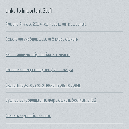
Links to Important Stuff
Физика 9 класс 2014 год перышкин решебник
Советский учебник физики 8 класс скачать
Расписание автобусов балтаси челны
Ключи активации виндовс 7 ультиматум
Скачать парк горького песни через торрент
Бушков сокровища антиквара скачать бесплатно fb2
Скачать звук виброзвонок