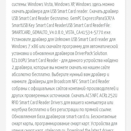
системы: Windows Vista, Windows XP, Windows здесь можно
скачать драйвера для USB Smart Card reader. Скачать драйвер
USB Smart Card Reader бесплатно. GemPC ExpressPanaSCR7A
SmartUSB Key Smart Card ReaderUSB Smart Card ReaderFile:
SMARTCARD_GEMALTO_V4.0.8.0_VISTA_CA41534-5770.exe.
Установите драйвер для Unknown USB Smart Card reader для
Windows 7 x86 или скачайте программу для автоматической
установки и обновления драйверов DriverPack Solution.
EZ100PU Smart Card Reader - для данного устройства найдено
2 драйвера, которые вы можете скачать на нашем сайте
абсолютно бесплатно. Выберите нужный вам драйвер и
нажмите. Драйверы для Broadcom NFC Smart Card Reader
собраны с официальных сайтов компаний-производителей и
других проверенных источников. Скачать ACS NFC ACR1252U
RFID Smart Card Reader Drivers для вашего компьютера или
ноутбука бесплатно и без регистрации по прямой ссылке.
Обновляемая база драйверов smart-card.ru. Бесконтактные
смарт карты, программирование смарт карт. Устройства для
чтения смарт карт. qtelecom.ru. Download the latest drivers