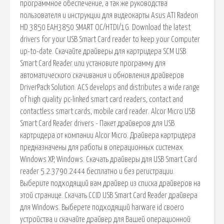
программное обеспечение, а так же руководства
пользователя и инструкции для видеокарты Asus ATI Radeon
HD 3850 EAH3850 SMART OC/HTDI/1G. Download the latest
drivers for your USB Smart Card reader to keep your Computer
up-to-date. Скачайте драйверы для картридера SCM USB
Smart Card Reader или установите программу для
автоматического скачивания и обновления драйверов
DriverPack Solution. ACS develops and distributes a wide range
of high quality pc-linked smart card readers, contact and
contactless smart cards, mobile card reader. Alcor Micro USB
Smart Card Reader drivers - Пакет драйверов для USB
картридера от компании Alcor Micro. Драйвера картридера
предназначены для работы в операционных системах
Windows XP, Windows. Скачать драйверы для USB Smart Card
reader 5.2.3790.2444 бесплатно и без регистрации.
Выберите подходящий вам драйвер из списка драйверов на
этой странице. Скачать CCID USB Smart Card Reader драйвера
для Windows. Выберете подходящий harware id своего
устройства и скачайте драйвер для Вашей операционной