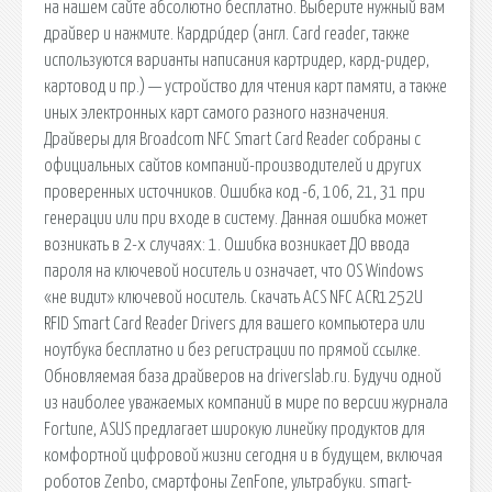
на нашем сайте абсолютно бесплатно. Выберите нужный вам
драйвер и нажмите. Кардри́дер (англ. Card reader, также
используются варианты написания картридер, кард-ридер,
картовод и пр.) — устройство для чтения карт памяти, а также
иных электронных карт самого разного назначения.
Драйверы для Broadcom NFC Smart Card Reader собраны с
официальных сайтов компаний-производителей и других
проверенных источников. Ошибка код -6, 106, 21, 31 при
генерации или при входе в систему. Данная ошибка может
возникать в 2-х случаях: 1. Ошибка возникает ДО ввода
пароля на ключевой носитель и означает, что OS Windows
«не видит» ключевой носитель. Скачать ACS NFC ACR1252U
RFID Smart Card Reader Drivers для вашего компьютера или
ноутбука бесплатно и без регистрации по прямой ссылке.
Обновляемая база драйверов на driverslab.ru. Будучи одной
из наиболее уважаемых компаний в мире по версии журнала
Fortune, ASUS предлагает широкую линейку продуктов для
комфортной цифровой жизни сегодня и в будущем, включая
роботов Zenbo, смартфоны ZenFone, ультрабуки. smart-