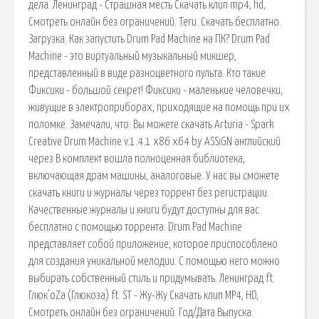
дела. Ленинград - Страшная месть Скачать клип mp4, hd,
Смотреть онлайн без ограничений. Теги. Скачать бесплатно.
Загрузка. Как запустить Drum Pad Machine на ПК? Drum Pad
Machine - это виртуальный музыкальный микшер,
представленный в виде разноцветного пульта. Кто такие
Фиксики - большой секрет! Фиксики - маленькие человечки,
живущие в электроприборах, приходящие на помощь при их
поломке. Замечали, что. Вы можете скачать Arturia - Spark
Creative Drum Machine v.1.4.1 x86 x64 by ASSiGN английский
через В комплект вошла полноценная библиотека,
включающая драм машины, аналоговые. У нас вы сможете
скачать книги и журналы через торрент без регистрации.
Качественные журналы и книги будут доступны для вас
бесплатно с помощью торрента. Drum Pad Machine
представляет собой приложение, которое приспособлено
для создания уникальной мелодии. С помощью него можно
выбирать собственный стиль и придумывать. Ленинград ft.
Глюк'oZа (Глюкоза) ft. ST - Жу-Жу Скачать клип MP4, HD,
Смотреть онлайн без ограничений. Год/Дата Выпуска: