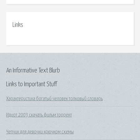
Links
An Informative Text Blurb
Links to Important Stuff
Характеристика богатый человек толковый словарь
Идиот 2003 скачать фильм торрент
Чепчик для девочки крючком схемы