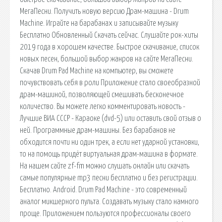
МегаПесни. Получить новую версию Драм-машина - Drum
Machine. Играйте на барабанах и записывайте музыку
Бесплатно Обновленный Скачать сейчас. Слушайте рок-хиты
2019 года в хорошем качестве. Быстрое скачивание, список
новых песен, большой выбор жанров на сайте МегаПесни.
Скачав Drum Pad Machine на компьютер, вы сможете
почувствовать себя в роли Приложение стало своеобразной
драм-машиной, позволяющей смешивать бесконечное
количество. Вы можете легко комментировать новость -
Лучшие ВИА СССР - Караоке (dvd-5) или оставить свой отзыв о
ней. Программные драм-машины. Без барабанов не
обходится почти ни один трек, а если нет ударной установки,
то на помощь придёт виртуальная драм-машина в формате.
На нашем сайте zf-fm можно слушать онлайн или скачать
самые популярные mp3 песни бесплатно и без регистрации.
Бесплатно. Android. Drum Pad Machine - это современный
аналог микшерного пульта. Создавать музыку стало намного
проще. Приложением пользуются профессионалы своего