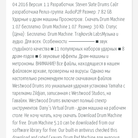
04.2016 Версия: 1.1 Разработчик: Steven Slate Drums Сайт
разработчика Релиз-группа: AudioP2P. Размер: 7.82 GB.
Ударные и драм машины Просмотров:. Скачать Drum Machine
1.07 бесплатно. Drum Machine 1.07. Размер: 30 Kb. Статус
(Цена) : Бесплатно. Drum Machine. Trajkovski LabsМузыка и
аудио. Для всех. Особенности: ─────── ■ звук
студийного качества ■ 11 популярных наборов ударных ■ 8
драм-пэдов ■ 6 звуковые эффекты. Драм-машины и
метрономы. ВНИМАНИЕ! Все файлы, находящиеся в нашем
файловом архиве, проверены на вирусы. Однако мы
настоятельно рекомендуем после скачивания файлов.
Westwood Drums это уникальная ударная установка Yamaha с
тарелками Zildjian, записанная с Westwood Studios, на
Гавайях. Westwood Drums включает полный спектр
инструментов. Dany's Virtual Drum - драм машина на рабочем
столе. Не хочу читать, хочу скачать. Download Drum Machine
for free. Drum Machine 5.10 can be downloaded from our
software library for free. Our built-in antivirus checked this
download and rated Скачать Drum Pad Machine для андроид.