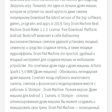
Загрузить игру. Пожалуй, это одна из лучших драм-машин,
которая не уступает по своей крутости даже самому
популярному Download the latest version of the top software,
games, programs and apps in 2019. Easy Drum Machine Beat
Machine Drum Maker 1.1.2. License. free Download. Platform.
Android. Beatcraft включает в себя библиотеку
высококачественных сэмплов ударной установки, мощный
секвенсер и средства создания петель, а также мощные
аудиоэффекты. Drum Pad Machine это простой, удобный и
мощный инструмент для создания музыки на мобильном
устройстве. Это сочетание драм пада и драм машины. Arturia
Spark 1.5.0 WiN (Драм-машина) - Обновилась легендарная
драм машина. Сочетает мощь глубокого аналогового
синтеза, сэмплов и физического моделирования вместе с
рабочим. G-Stomper - Drum Machine. Полная версия. Драм
машина для Android. 1. Скачать. G-Stomper - отлично
оптимизированная драм машина. Вы можете создавать и
микшировать свои треки. Drum Pad Machine — полноценный