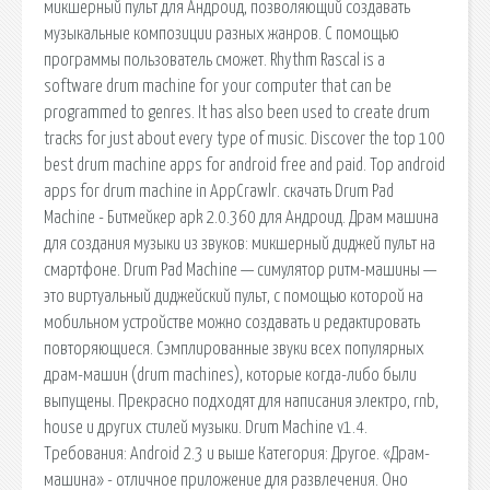
микшерный пульт для Андроид, позволяющий создавать
музыкальные композиции разных жанров. С помощью
программы пользователь сможет. Rhythm Rascal is a
software drum machine for your computer that can be
programmed to genres. It has also been used to create drum
tracks for just about every type of music. Discover the top 100
best drum machine apps for android free and paid. Top android
apps for drum machine in AppCrawlr. скачать Drum Pad
Machine - Битмейкер apk 2.0.360 для Андроид. Драм машина
для создания музыки из звуков: микшерный диджей пульт на
смартфоне. Drum Pad Machine — симулятор ритм-машины —
это виртуальный диджейский пульт, с помощью которой на
мобильном устройстве можно создавать и редактировать
повторяющиеся. Сэмплированные звуки всех популярных
драм-машин (drum machines), которые когда-либо были
выпущены. Прекрасно подходят для написания электро, rnb,
house и других стилей музыки. Drum Machine v1.4.
Требования: Android 2.3 и выше Категория: Другое. «Драм-
машина» - отличное приложение для развлечения. Оно